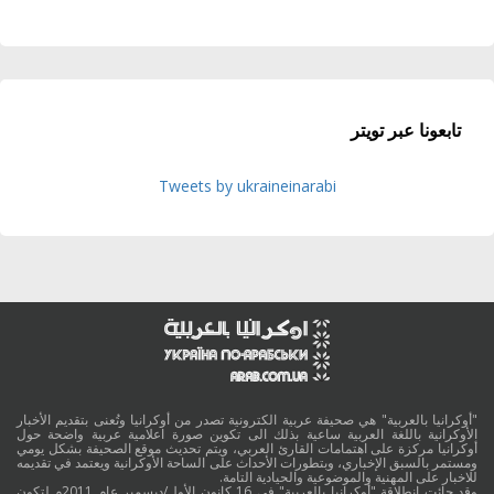
تابعونا عبر تويتر
Tweets by ukraineinarabi
"أوكرانيا بالعربية" هي صحيفة عربية الكترونية تصدر من أوكرانيا وتُعنى بتقديم الأخبار
الأوكرانية باللغة العربية ساعية بذلك الى تكوين صورة اعلامية عربية واضحة حول
أوكرانيا مركزة على اهتمامات القارئ العربي، ويتم تحديث موقع الصحيفة بشكل يومي
ومستمر بالسبق الإخباري، وبتطورات الأحداث على الساحة الأوكرانية ويعتمد في تقديمه
للاخبار على المهنية والموضوعية والحيادية التامة.
وقد جائت انطلاقة "أوكرانيا بالعربية" في 16 كانون الأول/ديسمبر عام 2011م لتكون