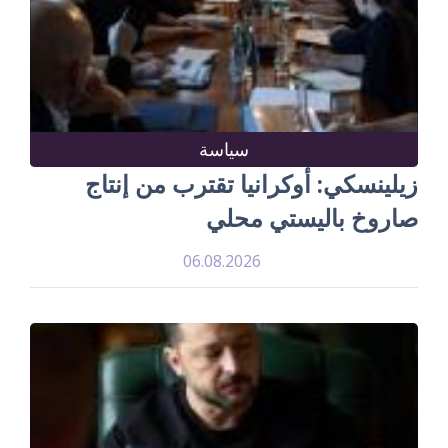
سياسة
زيلينسكي: أوكرانيا تقترب من إنتاج
صاروخ باليستي محلي
06.08.2026