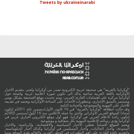
Tweets by ukraineinarabi
"أوكرانيا بالعربية" هي صحيفة عربية الكترونية تصدر من أوكرانيا وتُعنى بتقديم الأخبار
الأوكرانية باللغة العربية ساعية بذلك الى تكوين صورة اعلامية عربية واضحة حول
أوكرانيا مركزة على اهتمامات القارئ العربي، ويتم تحديث موقع الصحيفة بشكل يومي
ومستمر بالسبق الإخباري، وبتطورات الأحداث على الساحة الأوكرانية ويعتمد في تقديمه
للاخبار على المهنية والموضوعية والحيادية التامة.
وقد جائت انطلاقة "أوكرانيا بالعربية" في 16 كانون الأول/ديسمبر عام 2011م لتكون
امتدادا للموقع العربي الاوكراني والذي بدأ عمله الاعلامي منذ 16 أيلول/سبتمبر 2003م
لتكون رائدة الاعلام العربي في أوكرانيا. فهو أول موقع الكتروني أخباري عربي في
أوكرانيا يؤدي رسالته الاعلامية المهنية بكل شفافية و موضوعية.
ويضم الموقع أقساماً تغطي: الأخبار السياسية، والاقتصادية، والرياضية، والاخبار
المتنوعة، وأخبار الجاليات، وأخبار المسلمين في أوكرانيا وكذلك أخبار الدبلوماسية،
ولتقديم نافذة للقارئ على أهم التطورات في الوطن العربي والعالم يقدم الموقع يوميا