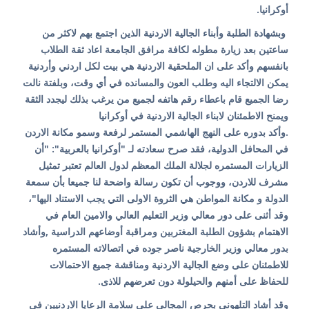
أوكرانيا.
وبشهادة الطلبة وأبناء الجالية الاردنية الذين اجتمع بهم لاكثر من
ساعتين بعد زيارة مطوله لكافة مرافق الجامعة اعاد ثقة الطلاب
بانفسهم وأكد على ان الملحقية الاردنية هي بيت لكل اردني وأردنية
يمكن الالتجاء اليه وطلب العون والمسانده في أي وقت، وبلفتة نالت
رضا الجميع قام باعطاء رقم هاتفه لجميع من يرغب بذلك ليجدد الثقة
ويمنح الاطمئنان لابناء الجالية الاردنية في أوكرانيا
.وأكد بدوره على النهج الهاشمي المستمر لرفعة وسمو مكانة الاردن
في المحافل الدولية، فقد صرح سعادته لـ "أوكرانيا بالعربية": "أن
الزيارات المستمره لجلالة الملك المعظم لدول العالم تعتبر تمثيل
مشرف للاردن، ووجوب أن تكون رسالة واضحة لنا جميعا بأن سمعة
الدولة و مكانة المواطن هي الثروة الاولى التي يجب الاستناد اليها"،
وقد أثنى على دور معالي وزير التعليم العالي والامين العام في
الاهتمام بشؤون الطلبة المغتربين ومراقبة أوضاعهم الدراسية ,وأشاد
بدور معالي وزير الخارجية ناصر جوده في اتصالاته المستمره
للاطمئنان على وضع الجالية الاردنية ومناقشة جميع الاحتمالات
للحفاظ على أمنهم والحيلولة دون تعرضهم للاذى.
وقد أشاد التلهوني بحرص المجالي على سلامة الرعايا الاردنيين في