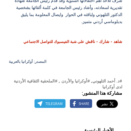
شرف للاحد أهم احتفالاتها السنوية وقد قدم رئيس الجامعة شهادة
تقديرية لسعادته، وأشاد رئيس الجامعة في كلمة ألقائها بشخصية
الدكتور التلهوني ولباقته في الحوار وايصال المعلومة بما يليق
بدبلوماسي أردني متميز.
شاهد - شارك - ناقش
على شبة الفيسبوك للتواصل الاجتماعي
المصدر: أوكرانيا بالعربية
#د. أحمد التلهوني
,
#أوكرانيا والأردن
,
#الملحقية الثقافية الأردنية
لدى أوكرانيا
مشاركة هذا المنشور:
TELEGRAM
SHARE
الأخبار الرئيسية