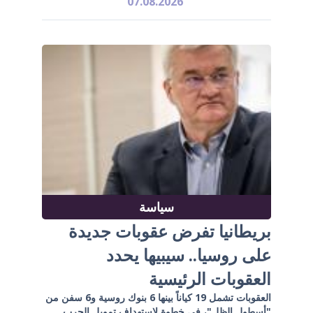
07.08.2026
سياسة
بريطانيا تفرض عقوبات جديدة
على روسيا.. سيبيها يحدد
العقوبات الرئيسية
العقوبات تشمل 19 كياناً بينها 6 بنوك روسية و6 سفن من
"أسطول الظل"، في خطوة لاستهداف تمويل الحرب