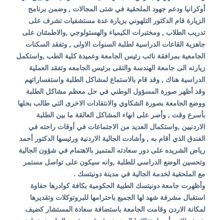
أوكرانيا ودعم جهود الملحقية في شتى المجالات , وضمن برنامج
الزيارة قام الدكتور التلهوني بزيارة عدة مستشفيات تشرف على
تدريب الطلاب , ومختبرات الكيمياء والهستولوجي ,والاطمئنان على
جاهزية القاعات الدراسية لطلبة السنوات الاولى , وتفقد السكنات
الجامعية بمرافقة نائب رئيس الجامعة وعميدة كلية الطب ,واستكمل
زيارته الى جامعة الهندسة والتقى برئيس الجامعه وتفقد العملية
الدراسية هناك , وقد قام بالاستماع لمشاكل الطلبة واستفساراتهم
وقد أظهر صورة المسؤول الوطني في حل معظم مشاكل الطلبة
ووضع الجامعة بصورة الشكاوي والانتقادات الاخرى التي طالب بحلها
بأسرع وقت , وأصر على انهاء المشاكل العالقة ما بين الطلبة
الاردنيين ,واستكمال العديد من الاجتماعات في أوقات راحته في
الفندق الذي أقام به , وأشادت الجالية الاردنية ورئيسها الدكتور أحمد
رياض الشريده على دور سعادته المتميز بالاهتمام في شؤون الجالية
وتحسين الوضع الدراسي للطلبة ,وانه سيكون على تواصل مستمر
مع الملحقية لخدمة الجالية في مدينة دونيتسك .
وأظهرت جامعة دونيتسك الطبية الحكومية بكافة كوادرها حفاوة
استقبال مشرفة شهد لها الجميع باحترامها للبروتوكلات وتقديرها
لمكانة الاردن وقامت الجامعة باستضافة سعادة المستشار كضيف