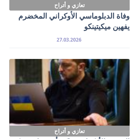
تعازي و أتراح
وفاة الدبلوماسي الأوكراني المخضرم
يفهين ميكيتينكو
27.03.2026
تعازي و أتراح