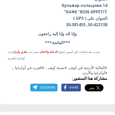
бульвар кольцова 14
КАФЕ "BON APPETIT"
العنوان على ( GPS )
50.422138, 30.381455
وإنا لله وإنا إليه راجعون
***الفاتحة***
نشرت هذه المادة على أسس حقوق
الدعاية والاعلان
ضمن باب
تعازي وأتراح
لدى
أوكرانيا بالعربية
#الجالية الأردنية في كييف
,
#مدينة كييف
,
#العرب في أوكرانيا
,
#أوكرانيا والأردن
مشاركة هذا المنشور:
TELEGRAM
SHARE