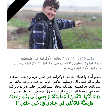
09.10.2018 - 09:49
#الجالية الأوكرانية في فلسطين
,
#أوكرانيا وفلسطين
,
#العرب في أوكرانيا
,
#أوكرانيا وروسيا
,
#الجالية الأوكرانية في غزة
يتقدم أبناء واعضاء الجالية الأوكرانية في قطاع غزة وجمعية اصدقاء
القلوب الرحيمة، الى زميلهم الدكتور حاتم ابو عبيد وزوجته نتاشا ابو
عبيد بالتعازي القلبية الصادقة لوفاة ابنهم العزيز (حلمي) والذي وافته
المنية في روسيا اثر تعرضه لحادث طرق مؤسف ليلة أول أمس
(( يَا أَيَّتُهَا النَّفْسُ الْمُطْمَئِنَّةُ ارْجِعِي إِلَى رَبِّكِ رَاضِيَةً
مَرْضِيَّةً فَادْخُلِي فِي عِبَادِي وَادْخُلِي جَنَّتِي ))