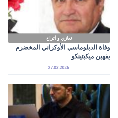
تعازي و أتراح
وفاة الدبلوماسي الأوكراني المخضرم
يفهين ميكيتينكو
27.03.2026