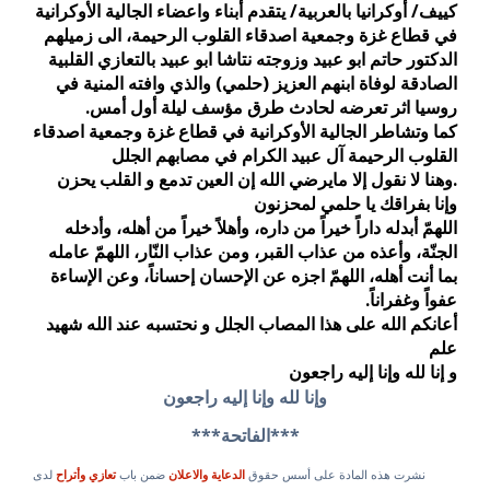
كييف/ أوكرانيا بالعربية/ يتقدم أبناء واعضاء الجالية الأوكرانية
في قطاع غزة و
جمعية اصدقاء القلوب الرحيمة،
الى زميلهم
الدكتور حاتم ابو عبيد وزوجته نتاشا ابو عبيد بالتعازي القلبية
الصادقة لوفاة ابنهم العزيز (حلمي) والذي
وافته المنية في
روسيا اثر تعرضه لحادث طرق مؤسف ليلة أول أمس.
كما وتشاطر
الجالية الأوكرانية في قطاع غزة و
جمعية اصدقاء
القلوب الرحيمة
آل عبيد الكرام في مصابهم الجلل
.
وهنا لا نقول إلا مايرضي الله إن العين تدمع و القلب يحزن
وإنا بفراقك يا حلمي لمحزنون
اللهمّ أبدله داراً خيراً من داره، وأهلاً خيراً من أهله، وأدخله
الجنّة، وأعذه من عذاب القبر، ومن عذاب النّار، اللهمّ عامله
بما أنت أهله، اللهمّ اجزه عن الإحسان إحساناً، وعن الإساءة
عفواً وغفراناً.
أعانكم الله على هذا المصاب الجلل و نحتسبه عند الله شهيد
علم
و إنا لله وإنا إليه راجعون
وإنا لله وإنا إليه راجعون
***الفاتحة***
نشرت هذه المادة على أسس حقوق
الدعاية والاعلان
ضمن باب
تعازي وأتراح
لدى