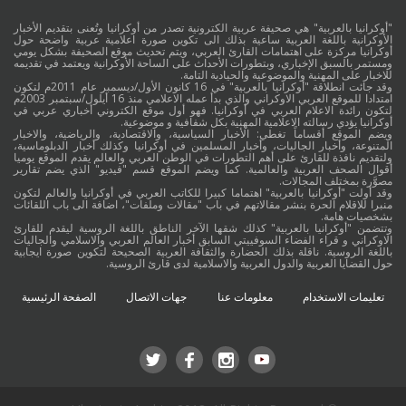
"أوكرانيا بالعربية" هي صحيفة عربية الكترونية تصدر من أوكرانيا وتُعنى بتقديم الأخبار
الأوكرانية باللغة العربية ساعية بذلك الى تكوين صورة اعلامية عربية واضحة حول
أوكرانيا مركزة على اهتمامات القارئ العربي، ويتم تحديث موقع الصحيفة بشكل يومي
ومستمر بالسبق الإخباري، وبتطورات الأحداث على الساحة الأوكرانية ويعتمد في تقديمه
للاخبار على المهنية والموضوعية والحيادية التامة.
وقد جائت انطلاقة "أوكرانيا بالعربية" في 16 كانون الأول/ديسمبر عام 2011م لتكون
امتدادا للموقع العربي الاوكراني والذي بدأ عمله الاعلامي منذ 16 أيلول/سبتمبر 2003م
لتكون رائدة الاعلام العربي في أوكرانيا. فهو أول موقع الكتروني أخباري عربي في
أوكرانيا يؤدي رسالته الاعلامية المهنية بكل شفافية و موضوعية.
ويضم الموقع أقساماً تغطي: الأخبار السياسية، والاقتصادية، والرياضية، والاخبار
المتنوعة، وأخبار الجاليات، وأخبار المسلمين في أوكرانيا وكذلك أخبار الدبلوماسية،
ولتقديم نافذة للقارئ على أهم التطورات في الوطن العربي والعالم يقدم الموقع يوميا
أقوال الصحف العربية والعالمية. كما ويضم الموقع قسم "فيديو" الذي يضم تقارير
مصوَّرة بمختلف المجالات.
وقد أولت "أوكرانيا بالعربية" اهتماما كبيرا للكاتب العربي في أوكرانيا والعالم لتكون
منبرا للاقلام الحرة بنشر مقالاتهم في باب "مقالات وملفات"، اضافة الى باب اللقائات
بشخصيات هامة.
وتتضمن "أوكرانيا بالعربية" كذلك شقها الآخر الناطق باللغة الروسية ليقدم للقارئ
الاوكراني و قراء الفضاء السوفييتي السابق أخبار العالم العربي والاسلامي والجاليات
باللغة الروسية. ناقلة بذلك الحضارة والثقافة العربية الصحيحة لتكوين صورة ايجابية
حول القضايا العربية والدول العربية والاسلامية لدى قارئ الروسية.
تعليمات الاستخدام
معلومات عنا
جهات الاتصال
الصفحة الرئيسية