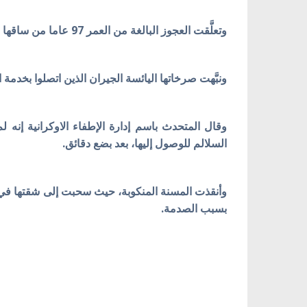
وتعلَّقت العجوز البالغة من العمر 97 عاما من ساقها في حامل تثبيت التكييف لمدة نصف ساعة قبل أن ينقذوها.
ونبَّهت صرخاتها اليائسة الجيران الذين اتصلوا بخدمة ا
وقال المتحدث باسم إدارة الإطفاء الاوكرانية إنه
السلالم للوصول إليها، بعد بضع دقائق.
وأنقذت المسنة المنكوبة، حيث سحبت إلى شقتها في أ
بسبب الصدمة.