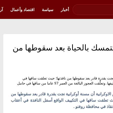
صوت فلسطين في
أوكرانيا
أخبار
سياسة
اقتصاد وأعمال
آر
مرها 97 عاماً وتتمسك بالحياة بعد سقوطها من
نجت بقدرة قادر بعد سقوطها من نافذتها؛ حيث تعلقت ساقها في
التكييف الواقع أسفل النافذة في أعقاب محاولة فاشلة لتنظيفها. وتعلَّقت العجوز البالغة من العمر 97 عاما من ساقها في حامل
م
الاوكرانية
أن مسنة أوكرانية نجت بقدرة قادر بعد سقوطها من
حيث تعلقت ساقها في التكييف الواقع أسفل النافذة في أعقاب
انقاذ في محافظة
روفنو
.