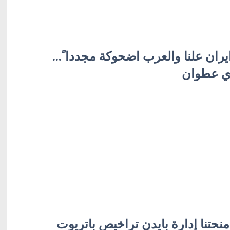
يران علنا والعرب اضحوكة مجددا ً...
ري عطوان
منحتنا إدارة بايدن تراخيص باتريوت