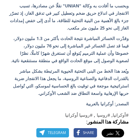
وبحسب ما أفادت به وكالة "UNIAN" نقلًا عن مصادرها، تسبب
الانفجار في اندلاع حريق ضخم وتعطيل كبير في تدفق الغاز، إذ تضرّر
جزء بالغ الأهمية من البنية التحتية للطاقة، ما أدى إلى خفض إمدادات
الغاز إلى نحو 25 مليون متر مكعب.
وقدّرت الخسائر المباشرة نتيجة الحادث بأكثر من 1.3 مليون دولار،
فيما قد تصل الخسائر غير المباشرة إلى نحو 76 مليون دولار،
خصوصًا وأن عملية الترميم يُتوقع أن تستغرق شهرًا كاملًا، نظرًا
لصعوبة الوصول إلى موقع الحادث الواقع في منطقة مستنقعية نائية.
ويُعد هذا الخط من البنى التحتية الحيوية المرتبطة بشكل مباشر
بالقدرات الدفاعية والصناعية الروسية، ما يجعل هذا الانفجار ضربة
استراتيجية موجعة في توقيت بالغ الحساسية لموسكو، التي تُواصل
حربها الإرهابية واسعة النطاق ضد الشعب الأوكراني.
المصدر: أوكرانيا بالعربية
#أوكرانيا
,
#روسيا
,
#روسيا أوكرانيا
مشاركة هذا المنشور:
TELEGRAM
SHARE