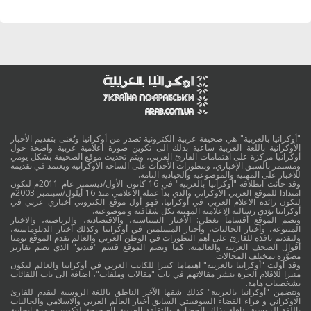
"أوكرانيا بالعربية" هي صحيفة عربية الكترونية تصدر من أوكرانيا وتُعنى بتقديم الأخبار
الأوكرانية باللغة العربية ساعية بذلك الى تكوين صورة اعلامية عربية واضحة حول
أوكرانيا مركزة على اهتمامات القارئ العربي، ويتم تحديث موقع الصحيفة بشكل يومي
ومستمر بالسبق الإخباري، وبتطورات الأحداث على الساحة الأوكرانية ويعتمد في تقديمه
للاخبار على المهنية والموضوعية والحيادية التامة.
وقد جائت انطلاقة "أوكرانيا بالعربية" في 16 كانون الأول/ديسمبر عام 2011م لتكون
امتدادا للموقع العربي الاوكراني والذي بدأ عمله الاعلامي منذ 16 أيلول/سبتمبر 2003م
لتكون رائدة الاعلام العربي في أوكرانيا. فهو أول موقع الكتروني أخباري عربي في
أوكرانيا يؤدي رسالته الاعلامية المهنية بكل شفافية و موضوعية.
ويضم الموقع أقساماً تغطي: الأخبار السياسية، والاقتصادية، والرياضية، والاخبار
المتنوعة، وأخبار الجاليات، وأخبار المسلمين في أوكرانيا وكذلك أخبار الدبلوماسية،
ولتقديم نافذة للقارئ على أهم التطورات في الوطن العربي والعالم يقدم الموقع يوميا
أقوال الصحف العربية والعالمية. كما ويضم الموقع قسم "فيديو" الذي يضم تقارير
مصوَّرة بمختلف المجالات.
وقد أولت "أوكرانيا بالعربية" اهتماما كبيرا للكاتب العربي في أوكرانيا والعالم لتكون
منبرا للاقلام الحرة بنشر مقالاتهم في باب "مقالات وملفات"، اضافة الى باب اللقائات
بشخصيات هامة.
وتتضمن "أوكرانيا بالعربية" كذلك شقها الآخر الناطق باللغة الروسية ليقدم للقارئ
الاوكراني و قراء الفضاء السوفييتي السابق أخبار العالم العربي والاسلامي والجاليات
باللغة الروسية. ناقلة بذلك الحضارة والثقافة العربية الصحيحة لتكوين صورة ايجابية