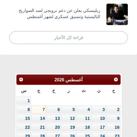
زيلينسكي يعلن عن دعم نرويجي لصد الصواريخ
الباليستية وتنسيق عسكري لشهر أغسطس
قراءة كل الأخبار
أغسطس
2026
ح
ن
ث
ر
خ
ج
س
1
8
7
6
5
4
3
2
15
14
13
12
11
10
9
22
21
20
19
18
17
16
29
28
27
26
25
24
23