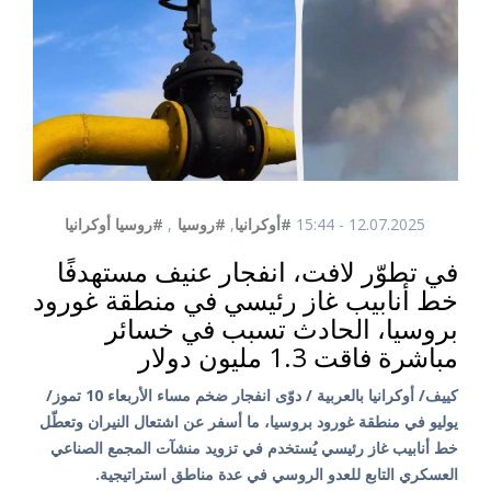
12.07.2025 - 15:44
#أوكرانيا
,
#روسيا
,
#روسيا أوكرانيا
في تطوّر لافت، انفجار عنيف مستهدفًا
خط أنابيب غاز رئيسي في منطقة غورود
بروسيا، الحادث تسبب في خسائر
مباشرة فاقت 1.3 مليون دولار
كييف/ أوكرانيا بالعربية / دوّى انفجار ضخم مساء الأربعاء 10 تموز/
يوليو في منطقة غورود بروسيا، ما أسفر عن اشتعال النيران وتعطّل
خط أنابيب غاز رئيسي يُستخدم في تزويد منشآت المجمع الصناعي
العسكري التابع للعدو الروسي في عدة مناطق استراتيجية.