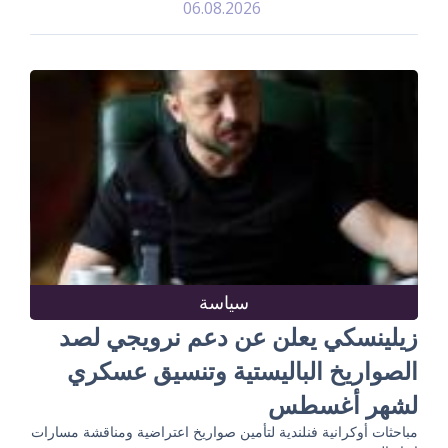
06.08.2026
سياسة
زيلينسكي يعلن عن دعم نرويجي لصد
الصواريخ الباليستية وتنسيق عسكري
لشهر أغسطس
مباحثات أوكرانية فنلندية لتأمين صواريخ اعتراضية ومناقشة مسارات