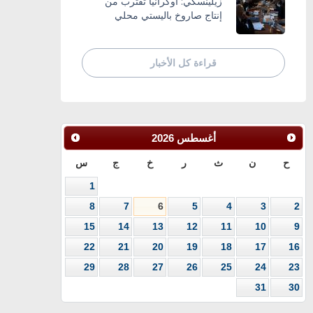
زيلينسكي: أوكرانيا تقترب من
إنتاج صاروخ باليستي محلي
قراءة كل الأخبار
أغسطس
2026
ح
ن
ث
ر
خ
ج
س
1
8
7
6
5
4
3
2
15
14
13
12
11
10
9
22
21
20
19
18
17
16
29
28
27
26
25
24
23
31
30