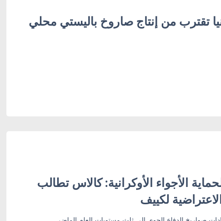
يا تقترب من إنتاج صاروخ باليستي محلي
اية الأجواء الأوكرانية: كالاس تطالب
لاعتراضية لكييف
دات صواريخ الدفاع الجوي إلى ثلث مستويات العام الماضي