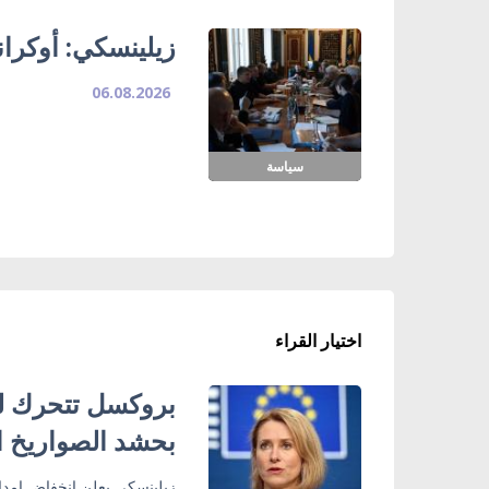
زيلينسكي: أوكران
06.08.2026
سياسة
اختيار القراء
بروكسل تتحرك لحم
بحشد الصواريخ ا
زيلينسكي يعلن انخفاض إمدا