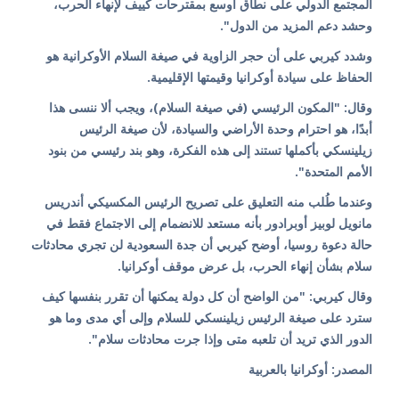
المجتمع الدولي على نطاق أوسع بمقترحات كييف لإنهاء الحرب،
وحشد دعم المزيد من الدول".
وشدد كيربي على أن حجر الزاوية في صيغة السلام الأوكرانية هو
الحفاظ على سيادة أوكرانيا وقيمتها الإقليمية.
وقال: "المكون الرئيسي (في صيغة السلام)، ويجب ألا ننسى هذا
أبدًا، هو احترام وحدة الأراضي والسيادة، لأن صيغة الرئيس
زيلينسكي بأكملها تستند إلى هذه الفكرة، وهو بند رئيسي من بنود
الأمم المتحدة".
وعندما طُلب منه التعليق على تصريح الرئيس المكسيكي أندريس
مانويل لوبيز أوبرادور بأنه مستعد للانضمام إلى الاجتماع فقط في
حالة دعوة روسيا، أوضح كيربي أن جدة السعودية لن تجري محادثات
سلام بشأن إنهاء الحرب، بل عرض موقف أوكرانيا.
وقال كيربي: "من الواضح أن كل دولة يمكنها أن تقرر بنفسها كيف
سترد على صيغة الرئيس زيلينسكي للسلام وإلى أي مدى وما هو
الدور الذي تريد أن تلعبه متى وإذا جرت محادثات سلام".
المصدر: أوكرانيا بالعربية