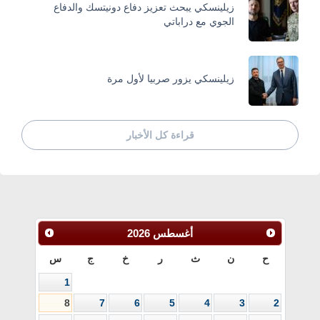
زيلينسكي يبحث تعزيز دفاع دونيتسك والدفاع
الجوي مع دراباتي
زيلينسكي يزور صربيا لأول مرة
قراءة كل الأخبار
أغسطس
2026
ح
ن
ث
ر
خ
ج
س
1
8
7
6
5
4
3
2