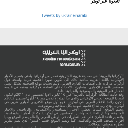
تابعونا عبر تويتر
Tweets by ukraineinarabi
"أوكرانيا بالعربية" هي صحيفة عربية الكترونية تصدر من أوكرانيا وتُعنى بتقديم الأخبار
الأوكرانية باللغة العربية ساعية بذلك الى تكوين صورة اعلامية عربية واضحة حول
أوكرانيا مركزة على اهتمامات القارئ العربي، ويتم تحديث موقع الصحيفة بشكل يومي
ومستمر بالسبق الإخباري، وبتطورات الأحداث على الساحة الأوكرانية ويعتمد في تقديمه
للاخبار على المهنية والموضوعية والحيادية التامة.
وقد جائت انطلاقة "أوكرانيا بالعربية" في 16 كانون الأول/ديسمبر عام 2011م لتكون
امتدادا للموقع العربي الاوكراني والذي بدأ عمله الاعلامي منذ 16 أيلول/سبتمبر 2003م
لتكون رائدة الاعلام العربي في أوكرانيا. فهو أول موقع الكتروني أخباري عربي في
أوكرانيا يؤدي رسالته الاعلامية المهنية بكل شفافية و موضوعية.
ويضم الموقع أقساماً تغطي: الأخبار السياسية، والاقتصادية، والرياضية، والاخبار
المتنوعة، وأخبار الجاليات، وأخبار المسلمين في أوكرانيا وكذلك أخبار الدبلوماسية،
ولتقديم نافذة للقارئ على أهم التطورات في الوطن العربي والعالم يقدم الموقع يوميا
أقوال الصحف العربية والعالمية. كما ويضم الموقع قسم "فيديو" الذي يضم تقارير
مصوَّرة بمختلف المجالات.
وقد أولت "أوكرانيا بالعربية" اهتماما كبيرا للكاتب العربي في أوكرانيا والعالم لتكون