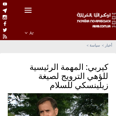
أخبار
سياسة
كيربي: المهمة الرئيسية
للؤهي الترويج لصيغة
زيلينسكي للسلام