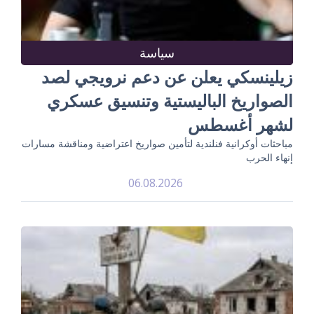
سياسة
زيلينسكي يعلن عن دعم نرويجي لصد
الصواريخ الباليستية وتنسيق عسكري
لشهر أغسطس
مباحثات أوكرانية فنلندية لتأمين صواريخ اعتراضية ومناقشة مسارات
إنهاء الحرب
06.08.2026