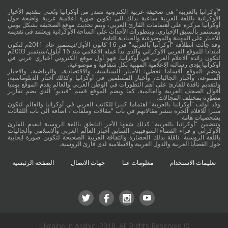
"أوكرانيا بالعربية" هي صحيفة عربية الكترونية تصدر من أوكرانيا وتُعنى بتقديم الأخبار
الأوكرانية باللغة العربية ساعية بذلك الى تكوين صورة اعلامية عربية واضحة حول
أوكرانيا مركزة على اهتمامات القارئ العربي، ويتم تحديث موقع الصحيفة بشكل يومي
ومستمر بالسبق الإخباري، وبتطورات الأحداث على الساحة الأوكرانية ويعتمد في تقديمه
للاخبار على المهنية والموضوعية والحيادية التامة.
وقد جائت انطلاقة "أوكرانيا بالعربية" في 16 كانون الأول/ديسمبر عام 2011م لتكون
امتدادا للموقع العربي الاوكراني والذي بدأ عمله الاعلامي منذ 16 أيلول/سبتمبر 2003م
لتكون رائدة الاعلام العربي في أوكرانيا. فهو أول موقع الكتروني أخباري عربي في
أوكرانيا يؤدي رسالته الاعلامية المهنية بكل شفافية و موضوعية.
ويضم الموقع أقساماً تغطي: الأخبار السياسية، والاقتصادية، والرياضية، والاخبار
المتنوعة، وأخبار الجاليات، وأخبار المسلمين في أوكرانيا وكذلك أخبار الدبلوماسية،
ولتقديم نافذة للقارئ على أهم التطورات في الوطن العربي والعالم يقدم الموقع يوميا
أقوال الصحف العربية والعالمية. كما ويضم الموقع قسم "فيديو" الذي يضم تقارير
مصوَّرة بمختلف المجالات.
وقد أولت "أوكرانيا بالعربية" اهتماما كبيرا للكاتب العربي في أوكرانيا والعالم لتكون
منبرا للاقلام الحرة بنشر مقالاتهم في باب "مقالات وملفات"، اضافة الى باب اللقائات
بشخصيات هامة.
وتتضمن "أوكرانيا بالعربية" كذلك شقها الآخر الناطق باللغة الروسية ليقدم للقارئ
الاوكراني و قراء الفضاء السوفييتي السابق أخبار العالم العربي والاسلامي والجاليات
باللغة الروسية. ناقلة بذلك الحضارة والثقافة العربية الصحيحة لتكوين صورة ايجابية
حول القضايا العربية والدول العربية والاسلامية لدى قارئ الروسية.
تعليمات الاستخدام
معلومات عنا
جهات الاتصال
الصفحة الرئيسية
© Ukraine in Arabic, 2018. All Rights Reserved.