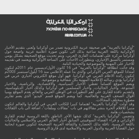
"أوكرانيا بالعربية" هي صحيفة عربية الكترونية تصدر من أوكرانيا وتُعنى بتقديم الأخبار
الأوكرانية باللغة العربية ساعية بذلك الى تكوين صورة اعلامية عربية واضحة حول
أوكرانيا مركزة على اهتمامات القارئ العربي، ويتم تحديث موقع الصحيفة بشكل يومي
ومستمر بالسبق الإخباري، وبتطورات الأحداث على الساحة الأوكرانية ويعتمد في تقديمه
للاخبار على المهنية والموضوعية والحيادية التامة.
وقد جائت انطلاقة "أوكرانيا بالعربية" في 16 كانون الأول/ديسمبر عام 2011م لتكون
امتدادا للموقع العربي الاوكراني والذي بدأ عمله الاعلامي منذ 16 أيلول/سبتمبر 2003م
لتكون رائدة الاعلام العربي في أوكرانيا. فهو أول موقع الكتروني أخباري عربي في
أوكرانيا يؤدي رسالته الاعلامية المهنية بكل شفافية و موضوعية.
ويضم الموقع أقساماً تغطي: الأخبار السياسية، والاقتصادية، والرياضية، والاخبار
المتنوعة، وأخبار الجاليات، وأخبار المسلمين في أوكرانيا وكذلك أخبار الدبلوماسية،
ولتقديم نافذة للقارئ على أهم التطورات في الوطن العربي والعالم يقدم الموقع يوميا
أقوال الصحف العربية والعالمية. كما ويضم الموقع قسم "فيديو" الذي يضم تقارير
مصوَّرة بمختلف المجالات.
وقد أولت "أوكرانيا بالعربية" اهتماما كبيرا للكاتب العربي في أوكرانيا والعالم لتكون
منبرا للاقلام الحرة بنشر مقالاتهم في باب "مقالات وملفات"، اضافة الى باب اللقائات
بشخصيات هامة.
وتتضمن "أوكرانيا بالعربية" كذلك شقها الآخر الناطق باللغة الروسية ليقدم للقارئ
الاوكراني و قراء الفضاء السوفييتي السابق أخبار العالم العربي والاسلامي والجاليات
باللغة الروسية. ناقلة بذلك الحضارة والثقافة العربية الصحيحة لتكوين صورة ايجابية
حول القضايا العربية والدول العربية والاسلامية لدى قارئ الروسية.