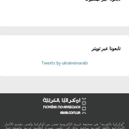
تابعونا عبر تويتر
Tweets by ukraineinarabi
"أوكرانيا بالعربية" هي صحيفة عربية الكترونية تصدر من أوكرانيا وتُعنى بتقديم الأخبار
الأوكرانية باللغة العربية ساعية بذلك الى تكوين صورة اعلامية عربية واضحة حول