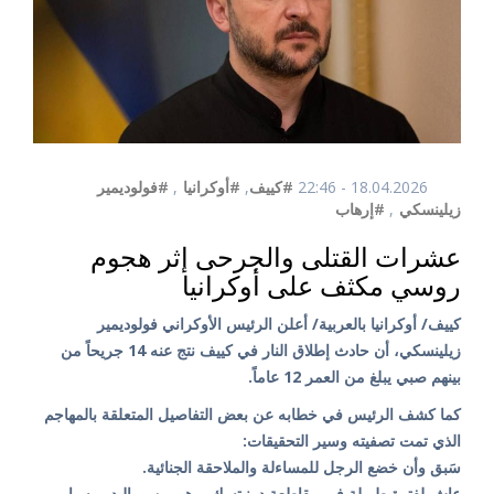
18.04.2026 - 22:46
#كييف
,
#أوكرانيا
,
#فولوديمير
زيلينسكي
,
#إرهاب
عشرات القتلى والجرحى إثر هجوم
روسي مكثف على أوكرانيا
كييف/ أوكرانيا بالعربية/ أعلن الرئيس الأوكراني فولوديمير
زيلينسكي، أن حادث إطلاق النار في كييف نتج عنه 14 جريحاً من
بينهم صبي يبلغ من العمر 12 عاماً.
كما كشف الرئيس في خطابه عن بعض التفاصيل المتعلقة بالمهاجم
الذي تمت تصفيته وسير التحقيقات:
سَبق وأن خضع الرجل للمساءلة والملاحقة الجنائية.
عاش لفترة طويلة في مقاطعة دونيتسك، وهو من مواليد روسيا.