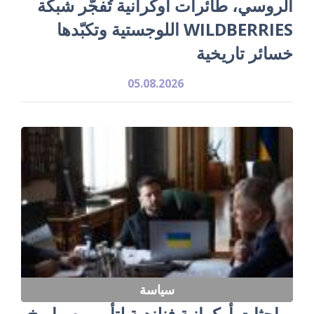
الروسي، طائرات أوكرانية تُفجّر شبكة
WILDBERRIES اللوجستية وتكبّدها
خسائر تاريخية
05.08.2026
سياسة
مباحثات أوكرانية فنلندية لتأمين صواريخ