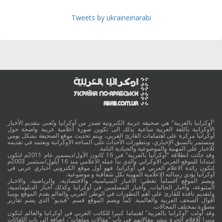
Tweets by ukraineinarabi
"أوكرانيا بالعربية" هي صحيفة عربية الكترونية تصدر من أوكرانيا وتُعنى بتقديم الأخبار
الأوكرانية باللغة العربية ساعية بذلك الى تكوين صورة اعلامية عربية واضحة حول
أوكرانيا مركزة على اهتمامات القارئ العربي، ويتم تحديث موقع الصحيفة بشكل يومي
ومستمر بالسبق الإخباري، وبتطورات الأحداث على الساحة الأوكرانية ويعتمد في تقديمه
للاخبار على المهنية والموضوعية والحيادية التامة.
وقد جائت انطلاقة "أوكرانيا بالعربية" في 16 كانون الأول/ديسمبر عام 2011م لتكون
امتدادا للموقع العربي الاوكراني والذي بدأ عمله الاعلامي منذ 16 أيلول/سبتمبر 2003م
لتكون رائدة الاعلام العربي في أوكرانيا. فهو أول موقع الكتروني أخباري عربي في
أوكرانيا يؤدي رسالته الاعلامية المهنية بكل شفافية و موضوعية.
ويضم الموقع أقساماً تغطي: الأخبار السياسية، والاقتصادية، والرياضية، والاخبار
المتنوعة، وأخبار الجاليات، وأخبار المسلمين في أوكرانيا وكذلك أخبار الدبلوماسية،
ولتقديم نافذة للقارئ على أهم التطورات في الوطن العربي والعالم يقدم الموقع يوميا
أقوال الصحف العربية والعالمية. كما ويضم الموقع قسم "فيديو" الذي يضم تقارير
مصوَّرة بمختلف المجالات.
وقد أولت "أوكرانيا بالعربية" اهتماما كبيرا للكاتب العربي في أوكرانيا والعالم لتكون
منبرا للاقلام الحرة بنشر مقالاتهم في باب "مقالات وملفات"، اضافة الى باب اللقائات