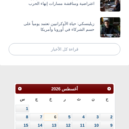
اعتراضية ومناقشة مسارات إنهاء الحرب
زيلينسكي: حياة الأوكرانيين تعتمد يومياً على
حسم الشركاء في أوروبا وأمريكا
قراءة كل الأخبار
أغسطس
2026
ح
ن
ث
ر
خ
ج
س
1
8
7
6
5
4
3
2
15
14
13
12
11
10
9