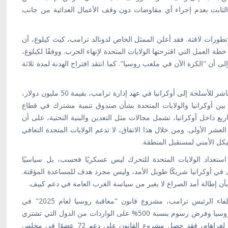
ابت بعدم إجراء أي مفاوضات دون وقف الأعمال العدائية من جانب
تطورات لافتة. فقد أعلن الممثل الخاص لدونالد ترامب، كيث كيلوغ، أن
ت الأسبوع الماضي في لندن على 22 بندًا من خطة العمل التي اقترحتها الولايات المتحدة لإنهاء الحرب. ووفقًا لكيلوغ،
 أن "الكرة الآن في ملعب روسيا". كما انتقد اقتراح الهدنة لمدة ثلاثة
في السياق ذاته، أعلنت الولايات المتحدة عن أول تصدير مباشر للأسلحة إلى أوكرانيا في عهد إدارة ترامب، بقيمة 50 مليون دولار،
 بين أوكرانيا والولايات المتحدة بشأن صندوق تنمية مشترك في قطاع
ع داخل أوكرانيا، تشمل مجالات مثل التعدين والبنية التحتية، على أن
العشر الأولى. ومن خلال هذا الاتفاق، لا تدعم الولايات المتحدة التعافي
كل الأمني لمستقبل المنطقة.
 استعداد الولايات المتحدة للتحرك ليس عسكريًا فحسب، بل سياسيًا
ترى في أوكرانيا شريكًا طويل الأمد، وليس مجرد هدف للمساعدة المؤقتة.
ن إطالة أمد الصراع لا يغير من سياسة الغرب العامة في دعم كييف.
وقدم السيناتور الجمهوري، ليندسي غراهام، أحد أبرز حلفاء الرئيس ترامب، مشروع قانون "معاقبة روسيا لعام 2025" في
الكونغرس، والذي ينص على فرض أقصى العقوبات على روسيا وفرض رسوم بنسبة 500% على الواردات من الدول التي تشتري
النفط والغاز واليورانيوم والموارد الروسية الأخرى. ووفقًا لغراهام، فقد حصل مشروع القانون على دعم 72 عضوًا في مجلس