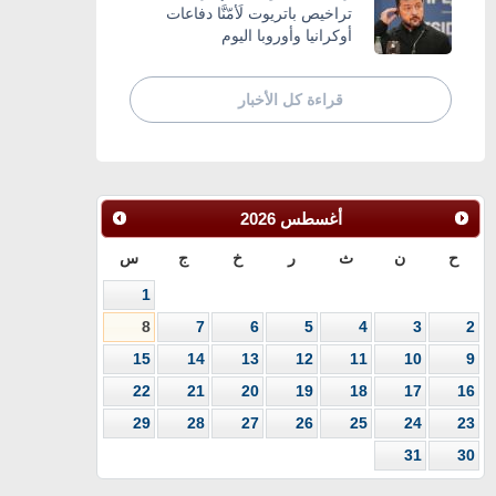
تراخيص باتريوت لَأمّنَّا دفاعات
أوكرانيا وأوروبا اليوم
قراءة كل الأخبار
أغسطس
2026
ح
ن
ث
ر
خ
ج
س
1
8
7
6
5
4
3
2
15
14
13
12
11
10
9
22
21
20
19
18
17
16
29
28
27
26
25
24
23
31
30