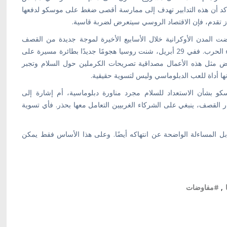
 وأكد أن هذه التدابير تهدف إلى ممارسة أقصى ضغط على موسكو لدفعها
از تقدم، فإن الاقتصاد الروسي سيتعرض لضربة قاسية.
ت المدن الأوكرانية خلال الأسابيع الأخيرة لموجة جديدة من القصف
المكثف، ما يثير الشكوك حول صدق نوايا موسكو في إنهاء الحرب. ففي 29 أبريل، شنت روسيا هجومًا جديدًا بطائرة مسيرة على
 مثل هذه الأعمال مصداقية تصريحات الكرملين حول السلام وتجبر
ها أداة للعب الدبلوماسي وليس لتسوية حقيقية.
 بشأن الاستعداد للسلام مجرد مناورة دبلوماسية، أم إشارة إلى
 القصف، ينبغي على الشركاء الغربيين التعامل معها بحذر. فأي تسوية
ل المساءلة الواضحة عن انتهاكه أيضًا. وعلى هذا الأساس فقط يمكن
,
#مفاوضات