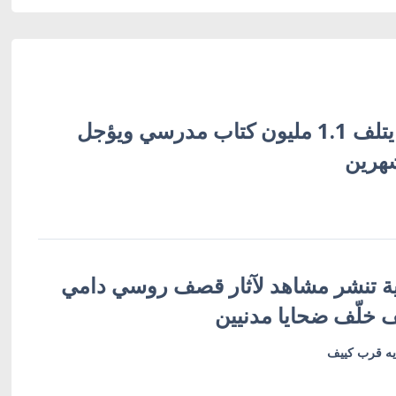
القصف الروسي يتلف 1.1 مليون كتاب مدرسي ويؤجل
شهرين
ية تنشر مشاهد لآثار قصف روسي دامي
خلّف ضحايا مدنيين
يه قرب كييف