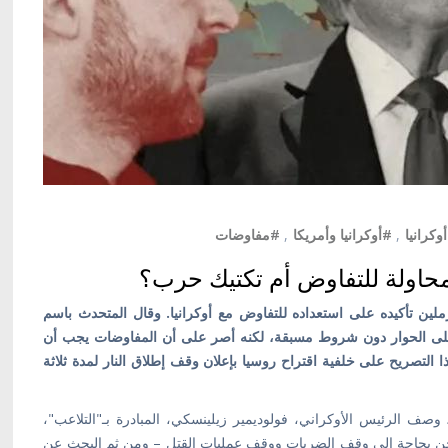
كرانيا
,
#أوكرانيا وأمريكا
,
#مفاوضات
محاولة للتفاوض أم تكتيك حرب؟
بالعربية / في 30 أبريل 2025، جدد الكرملين تأكيده على استعداده للتفاوض مع أوكرانيا. وقال المتحدث باسم
لى الحوار دون شروط مسبقة، لكنه أصر على أن المفاوضات يجب أن
تصريح على خلفية اقتراح روسيا بإعلان وقف إطلاق النار لمدة ثلاثة
أوكرانيا متحفظًا. ففي خطابه في 30 أبريل، وصف الرئيس الأوكراني، فولوديمير زيلينسكي، المبادرة بـ"التلاعب"،
اء الحرب، لسنا بحاجة إلى انتظار يوم 8 مايو. نحن بحاجة إلى وقف الضربات ووقف عمليات القتل – ومن ثم البحث عن