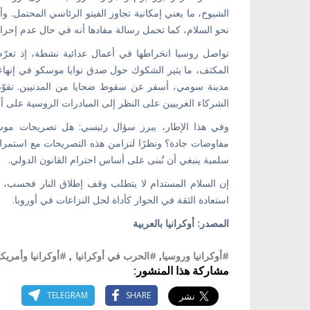
الشيوخ، ما يعني إمكانية تجاوز الفيتو الرئاسي المحتمل.
نحو السلام، كما تحمل رسالة مفادها أنه في حال عدم إحر
تواصل روسيا انخراطها في أعمال عدائية نشطة، إذ تعرّض
مدينة سومي، أسفر عن سقوط ضحايا من المدنيين. تقوّض
الشركاء الغربيين على النظر إلى المبادرات الروسية على أن
وفي هذا الإطار، يبرز سؤال رئيسي: هل تصريحات موسكو
مفاوضات جادة؟ ونظرًا لتزامن هذه التصريحات مع استمرار
سلمية ينبغي أن تُبنى على أساس احترام القانون الدولي.
إن السلام المستدام لا يتطلب وقف إطلاق النار فحسب، ب
استعادة الثقة في الحوار كأداة لحل النزاعات في أوروبا.
المصدر: أوكرانيا بالعربية
#أوكرانيا وروسيا
,
#الحرب في أوكرانيا
,
#أوكرانيا وأمريكا
مشاركة هذا المنشور:
TELEGRAM
SHARE