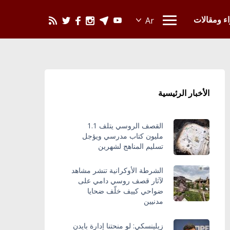
يحدث في العالم
اء ومقالات
الأخبار الرئيسية
القصف الروسي يتلف 1.1
مليون كتاب مدرسي ويؤجل
تسليم المناهج لشهرين
الشرطة الأوكرانية تنشر مشاهد
لآثار قصف روسي دامي على
ضواحي كييف خلّف ضحايا
مدنيين
زيلينسكي: لو منحتنا إدارة بايدن