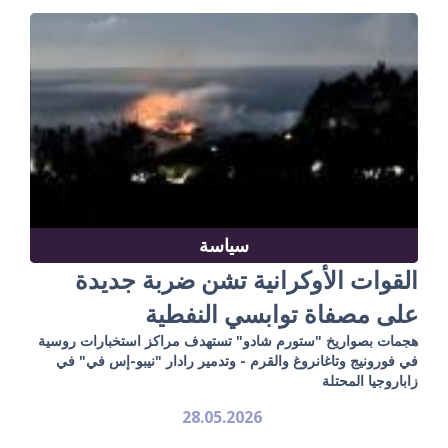
سياسة
القوات الأوكرانية تشن ضربة جديدة
على مصفاة توابسي النفطية
هجمات بصواريخ "ستورم شادو" تستهدف مراكز استخبارات روسية
في فورونيج وتاغانروغ والقرم - وتدمير رادار "نيبو-إس في" في
زاباروجيا المحتلة
28.05.2026