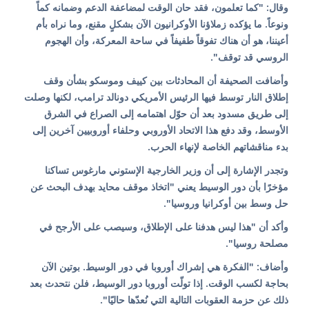
وقال: "كما تعلمون، فقد حان الوقت لمضاعفة الدعم وضمانه كماً
ونوعاً. ما يؤكده زملاؤنا الأوكرانيون الآن بشكلٍ مقنع، وما نراه بأم
أعيننا، هو أن هناك تفوقاً طفيفاً في ساحة المعركة، وأن الهجوم
الروسي قد توقف".
وأضافت الصحيفة أن المحادثات بين كييف وموسكو بشأن وقف
إطلاق النار توسط فيها الرئيس الأمريكي دونالد ترامب، لكنها وصلت
إلى طريق مسدود بعد أن حوّل اهتمامه إلى الصراع في الشرق
الأوسط، وقد دفع هذا الاتحاد الأوروبي وحلفاء أوروبيين آخرين إلى
بدء مناقشاتهم الخاصة لإنهاء الحرب.
وتجدر الإشارة إلى أن وزير الخارجية الإستوني مارغوس تساكنا
مؤخرًا بأن دور الوسيط يعني "اتخاذ موقف محايد بهدف البحث عن
حل وسط بين أوكرانيا وروسيا".
وأكد أن "هذا ليس هدفنا على الإطلاق، وسيصب على الأرجح في
مصلحة روسيا".
وأضاف: "الفكرة هي إشراك أوروبا في دور الوسيط. بوتين الآن
بحاجة لكسب الوقت. إذا تولّت أوروبا دور الوسيط، فلن نتحدث بعد
ذلك عن حزمة العقوبات التالية التي نُعدّها حاليًا".