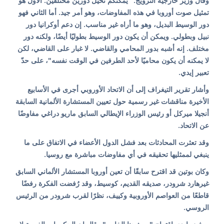
وقال وزير خارجية النرويج: "يمكنكم تخيّل دورين مختلفين. الأول هو
تمثيل صوت أوروبا في هذه المفاوضات، وهو أمر جيد. أما الثاني فهو
دور الوسيط البديل، وهو ما أراه غير مناسب. إن دعم أوكرانيا دور
نبيل وبطولي. ويمكن أن يكون دور الوسيط بطوليًا أيضًا، ولكنه دور
مختلف. إنه أشبه بدور المحامي والقاضي. لا غبار على القاضي، لكن
لا يمكنه أن يكون محاميًا لأحد الطرفين في الوقت نفسه"، على حدّ
تعبير إيدي.
وأشار تقرير التيغراف إلى أن الاتحاد الأوروبي أجرى في الأسابيع
الأخيرة مناقشات غير رسمية حول تعيين المستشارة الألمانية السابقة
أنجيلا ميركل أو رئيس الوزراء الإيطالي السابق ماريو دراغي مفاوضًا
عن الاتحاد.
وقد تعثرت المحادثات بعد فشل الدول الأعضاء في الاتفاق على ما
ينبغي لممثليها تحقيقه في أي مفاوضات مباشرة مع روسيا.
وكان بوتين قد اقترح سابقًا أن تعين أوروبا المستشار الألماني السابق
غيرهارد شرودر، صديقه القديم، كوسيط، وقد رُفضت الفكرة رفضًا
قاطعًا من العواصم الأوروبية وكييف، نظرًا لقرب شرودر من الرئيس
الروسي.