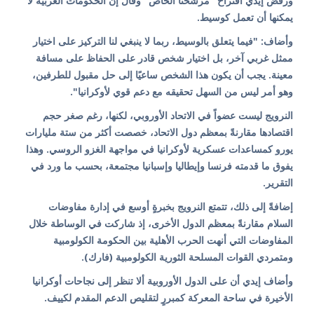
ورفض إيدي اقتراح "مرشحنا الخاص" وقال إن الحكومات الغربية لا
يمكنها أن تعمل كوسيط.
وأضاف: "فيما يتعلق بالوسيط، ربما لا ينبغي لنا التركيز على اختيار
ممثل غربي آخر، بل اختيار شخص قادر على الحفاظ على مسافة
معينة. يجب أن يكون هذا الشخص ساعيًا إلى حل مقبول للطرفين،
وهو أمر ليس من السهل تحقيقه مع دعم قوي لأوكرانيا".
النرويج ليست عضواً في الاتحاد الأوروبي، لكنها، رغم صغر حجم
اقتصادها مقارنةً بمعظم دول الاتحاد، خصصت أكثر من ستة مليارات
يورو كمساعدات عسكرية لأوكرانيا في مواجهة الغزو الروسي. وهذا
يفوق ما قدمته فرنسا وإيطاليا وإسبانيا مجتمعة، بحسب ما ورد في
التقرير.
إضافةً إلى ذلك، تتمتع النرويج بخبرةٍ أوسع في إدارة مفاوضات
السلام مقارنةً بمعظم الدول الأخرى، إذ شاركت في الوساطة خلال
المفاوضات التي أنهت الحرب الأهلية بين الحكومة الكولومبية
ومتمردي القوات المسلحة الثورية الكولومبية (فارك).
وأضاف إيدي أن على الدول الأوروبية ألا تنظر إلى نجاحات أوكرانيا
الأخيرة في ساحة المعركة كمبررٍ لتقليص الدعم المقدم لكييف.