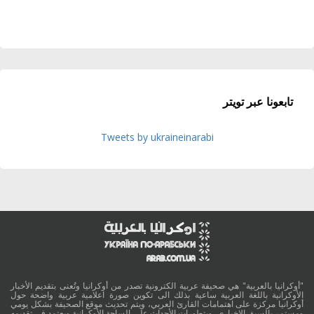
تابعونا عبر تويتر
Tweets by ukraineinarabi
"أوكرانيا بالعربية" هي صحيفة عربية الكترونية تصدر من أوكرانيا وتُعنى بتقديم الأخبار
الأوكرانية باللغة العربية ساعية بذلك الى تكوين صورة اعلامية عربية واضحة حول
أوكرانيا مركزة على اهتمامات القارئ العربي، ويتم تحديث موقع الصحيفة بشكل يومي
ومستمر بالسبق الإخباري، وبتطورات الأحداث على الساحة الأوكرانية ويعتمد في تقديمه