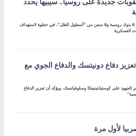
وبات جديدة على روسيا.. سيبيها يحدد
ة
العقوبات تشمل 19 كياناً بينها 6 بنوك روسية و6 سفن من "أسطول الظل"، في خطوة لاستهداف
ات العسكرية
عزيز دفاع دونيتسك والدفاع الجوي مع
ز الجهود على كوستيانتينيفكا وسلوفيانسك، ويؤكد أن تعزيز الدفاع
سية"
بيا لأول مرة