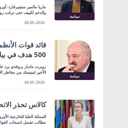
ماريا مالمير ستينيرغارد: أو
والدعم لكييف حتى ترغب روسي
سياسة
28.05.2026
قائد قوات الأنظمة
500 هدف في بيلاروسيا جاهزة
روبرت ماديار بروفدي يرد عل
الأخير لمينسك من مخاطر ال
سياسة
28.05.2026
كالاس تحذر الاتح
الممثلة العليا للخارجية ال
مطالب تشمل انسحاب القوات