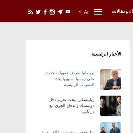
يحدث في العالم
اء ومقالات
الأخبار الرئيسية
بريطانيا تفرض عقوبات جديدة
على روسيا.. سيبيها يحدد
العقوبات الرئيسية
زيلينسكي يبحث تعزيز دفاع
دونيتسك والدفاع الجوي مع
دراباتي
زيلينسكي يزور صربيا لأول مرة