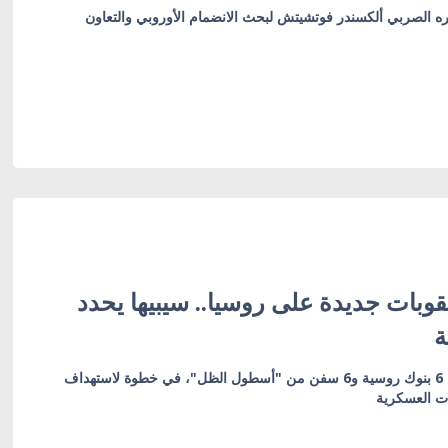
ره الصربي ألكسندر فوتشيتش لبحث الانضمام الأوروبي والتعاون
وبات جديدة على روسيا.. سيبيها يحدد
ة
العقوبات تشمل 19 كياناً بينها 6 بنوك روسية و6 سفن من "أسطول الظل"، في خطوة لاستهداف
ات العسكرية