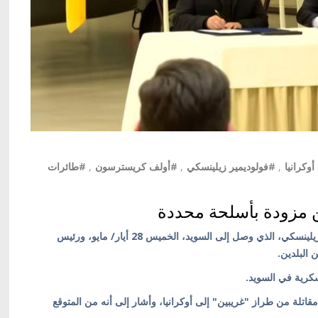
وكرانيا
,
#فولوديمير زيلينسكي
,
#أولف كريسترسون
,
#طائرات
 مزودة بأسلحة محددة
كييف/ أوكرانيا بالعربية/ وقع الرئيس الأوكراني فولوديمير زيلينسكي، الذي وصل إلى السويد، الخميس 28 أيار/ مايو، ورئيس
 البلدين.
سكرية في السويد.
لوزراء السويدي رسميًا عن تسليم 16 طائرة مقاتلة من طراز "غريبين" إلى أوكرانيا، وأشار إلى أنه من المتوقع