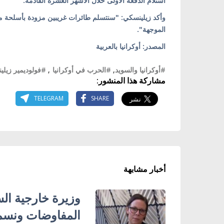
استلام الدفعة الأولى خلال الأشهر العشرة القادمة.
وأكد زيلينسكي: "سنتسلم طائرات غريبين مزودة بأسلحة مح
الموجهة".
المصدر: أوكرانيا بالعربية
#أوكرانيا والسويد
,
#الحرب في أوكرانيا
,
#فولوديمير زيل
مشاركة هذا المنشور:
TELEGRAM
SHARE
أخبار مشابهة
وزيرة خارجية الس
المفاوضات ونسمح