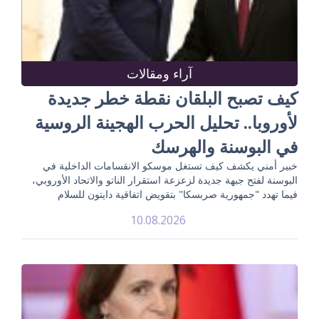
آراء ومقالات
كيف تصبح البلقان نقطة خطر جديدة
لأوروبا.. تحليل الحرب الهجينة الروسية
في البوسنة والهرسك
خبير أمني يكشف كيف تستغل موسكو الانقسامات الداخلية في
البوسنة لفتح جبهة جديدة لزعزعة استقرار الناتو والاتحاد الأوروبي،
فيما تهدد "جمهورية صربسكا" بتقويض اتفاقية دايتون للسلام
10.08.2026