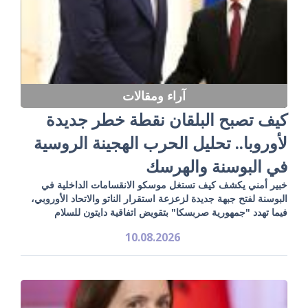
آراء ومقالات
كيف تصبح البلقان نقطة خطر جديدة
لأوروبا.. تحليل الحرب الهجينة الروسية
في البوسنة والهرسك
خبير أمني يكشف كيف تستغل موسكو الانقسامات الداخلية في
البوسنة لفتح جبهة جديدة لزعزعة استقرار الناتو والاتحاد الأوروبي،
فيما تهدد "جمهورية صربسكا" بتقويض اتفاقية دايتون للسلام
10.08.2026