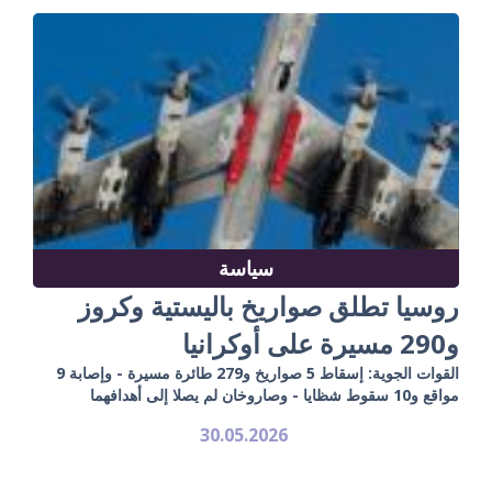
سياسة
روسيا تطلق صواريخ باليستية وكروز
و290 مسيرة على أوكرانيا
القوات الجوية: إسقاط 5 صواريخ و279 طائرة مسيرة - وإصابة 9
مواقع و10 سقوط شظايا - وصاروخان لم يصلا إلى أهدافهما
30.05.2026