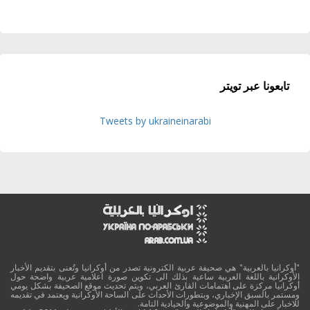
تابعونا عبر تويتر
Tweets by ukraineinarabi
"أوكرانيا بالعربية" هي صحيفة عربية الكترونية تصدر من أوكرانيا وتُعنى بتقديم الأخبار
الأوكرانية باللغة العربية ساعية بذلك الى تكوين صورة اعلامية عربية واضحة حول
أوكرانيا مركزة على اهتمامات القارئ العربي، ويتم تحديث موقع الصحيفة بشكل يومي
ومستمر بالسبق الإخباري، وبتطورات الأحداث على الساحة الأوكرانية ويعتمد في تقديمه
للاخبار على المهنية والموضوعية والحيادية التامة.