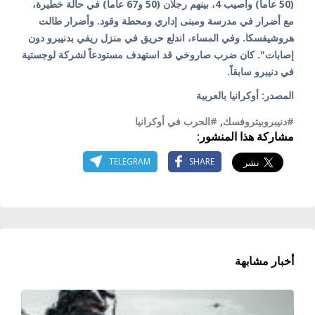
(50 عاماً) وأصيب 4، بينهم رجلان (50 و67 عاماً) في حالة خطيرة،
مع أضرار في مدرسة ومبنى إداري ومحطة وقود. وأضرار طالت
هروشيفسكا. وفي المساء، اندلع حريق في منزل ريفي بدنيبرو دون
إصابات". كان ضرب صاروخي قد استهدف مستودعاً لشركة لوجستية
في دنيبرو سابقاً.
المصدر: أوكرانيا بالعربية
#دنيبروبيتروفسك
,
#الحرب في أوكرانيا
مشاركة هذا المنشور:
TELEGRAM
SHARE
أخبار مشابهة