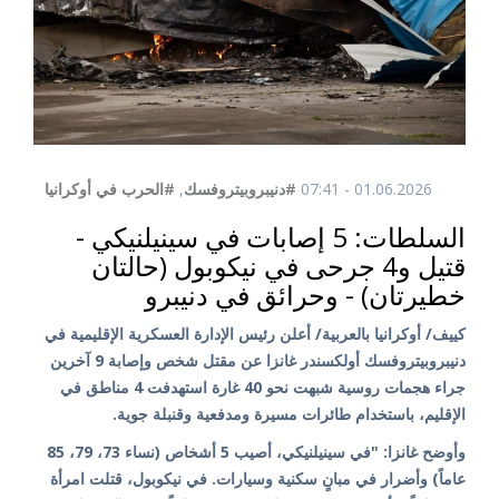
01.06.2026 - 07:41
#دنيبروبيتروفسك
,
#الحرب في أوكرانيا
السلطات: 5 إصابات في سينيلنيكي -
قتيل و4 جرحى في نيكوبول (حالتان
خطيرتان) - وحرائق في دنيبرو
كييف/ أوكرانيا بالعربية/ أعلن رئيس الإدارة العسكرية الإقليمية في
دنيبروبيتروفسك أولكسندر غانزا عن مقتل شخص وإصابة 9 آخرين
جراء هجمات روسية شبهت نحو 40 غارة استهدفت 4 مناطق في
الإقليم، باستخدام طائرات مسيرة ومدفعية وقنبلة جوية.
وأوضح غانزا: "في سينيلنيكي، أصيب 5 أشخاص (نساء 73، 79، 85
عاماً) وأضرار في مبانٍ سكنية وسيارات. في نيكوبول، قتلت امرأة