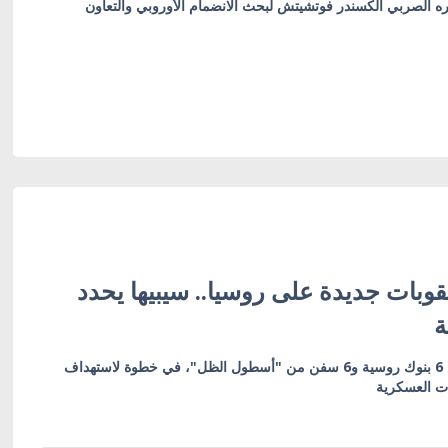
ره الصربي ألكسندر فوتشيتش لبحث الانضمام الأوروبي والتعاون
وبات جديدة على روسيا.. سيبيها يحدد
ة
العقوبات تشمل 19 كياناً بينها 6 بنوك روسية و6 سفن من "أسطول الظل"، في خطوة لاستهداف
ات العسكرية