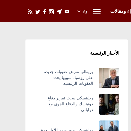
يحدث في العالم
اء ومقالات
الأخبار الرئيسية
بريطانيا تفرض عقوبات جديدة
على روسيا.. سيبيها يحدد
العقوبات الرئيسية
زيلينسكي يبحث تعزيز دفاع
دونيتسك والدفاع الجوي مع
دراباتي
زيلينسكي يزور صربيا لأول مرة