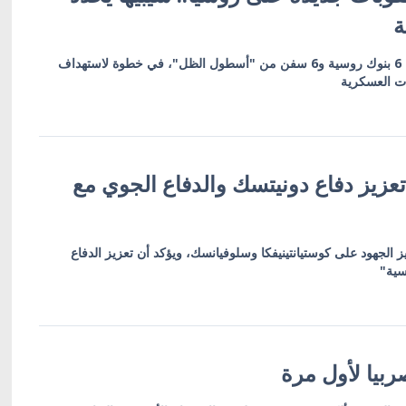
ة
العقوبات تشمل 19 كياناً بينها 6 بنوك روسية و6 سفن من "أسطول الظل"، في خطوة لاستهداف
ات العسكرية
عزيز دفاع دونيتسك والدفاع الجوي مع
ز الجهود على كوستيانتينيفكا وسلوفيانسك، ويؤكد أن تعزيز الدفاع
سية"
بيا لأول مرة