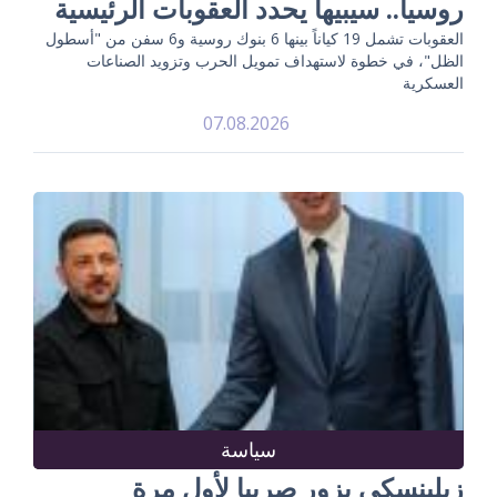
روسيا.. سيبيها يحدد العقوبات الرئيسية
العقوبات تشمل 19 كياناً بينها 6 بنوك روسية و6 سفن من "أسطول
الظل"، في خطوة لاستهداف تمويل الحرب وتزويد الصناعات
العسكرية
07.08.2026
سياسة
زيلينسكي يزور صربيا لأول مرة