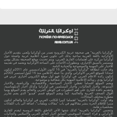
"أوكرانيا بالعربية" هي صحيفة عربية الكترونية تصدر من أوكرانيا وتُعنى بتقديم الأخبار
الأوكرانية باللغة العربية ساعية بذلك الى تكوين صورة اعلامية عربية واضحة حول
أوكرانيا مركزة على اهتمامات القارئ العربي، ويتم تحديث موقع الصحيفة بشكل يومي
ومستمر بالسبق الإخباري، وبتطورات الأحداث على الساحة الأوكرانية ويعتمد في تقديمه
للاخبار على المهنية والموضوعية والحيادية التامة.
وقد جائت انطلاقة "أوكرانيا بالعربية" في 16 كانون الأول/ديسمبر عام 2011م لتكون
امتدادا للموقع العربي الاوكراني والذي بدأ عمله الاعلامي منذ 16 أيلول/سبتمبر 2003م
لتكون رائدة الاعلام العربي في أوكرانيا. فهو أول موقع الكتروني أخباري عربي في
أوكرانيا يؤدي رسالته الاعلامية المهنية بكل شفافية و موضوعية.
ويضم الموقع أقساماً تغطي: الأخبار السياسية، والاقتصادية، والرياضية، والاخبار
المتنوعة، وأخبار الجاليات، وأخبار المسلمين في أوكرانيا وكذلك أخبار الدبلوماسية،
ولتقديم نافذة للقارئ على أهم التطورات في الوطن العربي والعالم يقدم الموقع يوميا
أقوال الصحف العربية والعالمية. كما ويضم الموقع قسم "فيديو" الذي يضم تقارير
مصوَّرة بمختلف المجالات.
وقد أولت "أوكرانيا بالعربية" اهتماما كبيرا للكاتب العربي في أوكرانيا والعالم لتكون
منبرا للاقلام الحرة بنشر مقالاتهم في باب "مقالات وملفات"، اضافة الى باب اللقائات
بشخصيات هامة.
وتتضمن "أوكرانيا بالعربية" كذلك شقها الآخر الناطق باللغة الروسية ليقدم للقارئ
الاوكراني و قراء الفضاء السوفييتي السابق أخبار العالم العربي والاسلامي والجاليات
باللغة الروسية. ناقلة بذلك الحضارة والثقافة العربية الصحيحة لتكوين صورة ايجابية