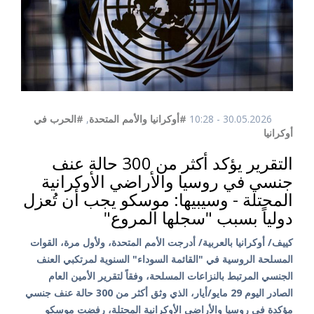
30.05.2026 - 10:28
#أوكرانيا والأمم المتحدة
,
#الحرب في
أوكرانيا
التقرير يؤكد أكثر من 300 حالة عنف
جنسي في روسيا والأراضي الأوكرانية
المحتلة - وسيبيها: موسكو يجب أن تُعزل
دولياً بسبب "سجلها المروع"
كييف/ أوكرانيا بالعربية/ أدرجت الأمم المتحدة، ولأول مرة، القوات
المسلحة الروسية في "القائمة السوداء" السنوية لمرتكبي العنف
الجنسي المرتبط بالنزاعات المسلحة، وفقاً لتقرير الأمين العام
الصادر اليوم 29 مايو/أيار، الذي وثق أكثر من 300 حالة عنف جنسي
مؤكدة في روسيا والأراضي الأوكرانية المحتلة، رفضت موسكو