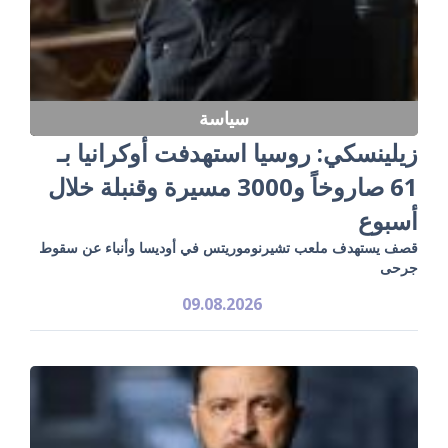
سياسة
زيلينسكي: روسيا استهدفت أوكرانيا بـ
61 صاروخاً و3000 مسيرة وقنبلة خلال
أسبوع
قصف يستهدف ملعب تشيرنوموريتس في أوديسا وأنباء عن سقوط
جرحى
09.08.2026