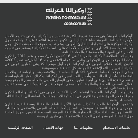
"أوكرانيا بالعربية" هي صحيفة عربية الكترونية تصدر من أوكرانيا وتُعنى بتقديم الأخبار
الأوكرانية باللغة العربية ساعية بذلك الى تكوين صورة اعلامية عربية واضحة حول
أوكرانيا مركزة على اهتمامات القارئ العربي، ويتم تحديث موقع الصحيفة بشكل يومي
ومستمر بالسبق الإخباري، وبتطورات الأحداث على الساحة الأوكرانية ويعتمد في تقديمه
للاخبار على المهنية والموضوعية والحيادية التامة.
وقد جائت انطلاقة "أوكرانيا بالعربية" في 16 كانون الأول/ديسمبر عام 2011م لتكون
امتدادا للموقع العربي الاوكراني والذي بدأ عمله الاعلامي منذ 16 أيلول/سبتمبر 2003م
لتكون رائدة الاعلام العربي في أوكرانيا. فهو أول موقع الكتروني أخباري عربي في
أوكرانيا يؤدي رسالته الاعلامية المهنية بكل شفافية و موضوعية.
ويضم الموقع أقساماً تغطي: الأخبار السياسية، والاقتصادية، والرياضية، والاخبار
المتنوعة، وأخبار الجاليات، وأخبار المسلمين في أوكرانيا وكذلك أخبار الدبلوماسية،
ولتقديم نافذة للقارئ على أهم التطورات في الوطن العربي والعالم يقدم الموقع يوميا
أقوال الصحف العربية والعالمية. كما ويضم الموقع قسم "فيديو" الذي يضم تقارير
مصوَّرة بمختلف المجالات.
وقد أولت "أوكرانيا بالعربية" اهتماما كبيرا للكاتب العربي في أوكرانيا والعالم لتكون
منبرا للاقلام الحرة بنشر مقالاتهم في باب "مقالات وملفات"، اضافة الى باب اللقائات
بشخصيات هامة.
وتتضمن "أوكرانيا بالعربية" كذلك شقها الآخر الناطق باللغة الروسية ليقدم للقارئ
الاوكراني و قراء الفضاء السوفييتي السابق أخبار العالم العربي والاسلامي والجاليات
باللغة الروسية. ناقلة بذلك الحضارة والثقافة العربية الصحيحة لتكوين صورة ايجابية
حول القضايا العربية والدول العربية والاسلامية لدى قارئ الروسية.
تعليمات الاستخدام
معلومات عنا
جهات الاتصال
الصفحة الرئيسية