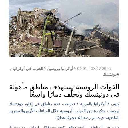
03.07.2025 - 00:01
#أوكرانيا وروسيا
,
#الحرب في أوكرانيا
,
#دونيتسك
القوات الروسية تستهدف مناطق مأهولة
في دونيتسك وتخلّف دمارًا واسعًا
كييف / أوكرانيا بالعربية / تعرضت عدة مناطق في إقليم دونيتسك
لهجمات متكررة من القوات الروسية خلال الساعات الأربع والعشرين
الماضية، حيث تم رصد 41 هجومًا عدائيًا.
وشملت المناطق المستهدفة كوسانتيينيفكا، ليمان، دوبروبيليا،