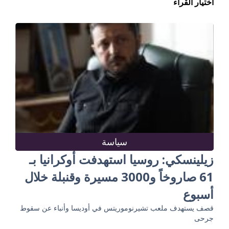
اختيار القراء
سياسة
زيلينسكي: روسيا استهدفت أوكرانيا بـ
61 صاروخاً و3000 مسيرة وقنبلة خلال
أسبوع
قصف يستهدف ملعب تشيرنوموريتس في أوديسا وأنباء عن سقوط
جرحى