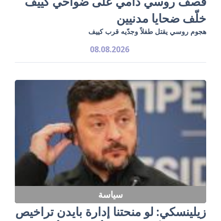
قصف روسي دامي على ضواحي كييف
خلّف ضحايا مدنيين
هجوم روسي يقتل طفلاً وجدّيه قرب كييف
08.08.2026
سياسة
زيلينسكي: لو منحتنا إدارة بايدن تراخيص