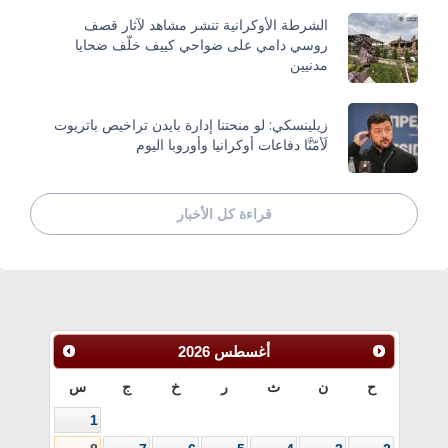
الشرطة الأوكرانية تنشر مشاهد لآثار قصف
روسي دامي على ضواحي كييف خلّف ضحايا
مدنيين
زيلينسكي: لو منحتنا إدارة بايدن تراخيص باتريوت
لَأمّنَّا دفاعات أوكرانيا وأوروبا اليوم
قراءة كل الأخبار
أغسطس
2026
ح
ن
ث
ر
خ
ج
س
1