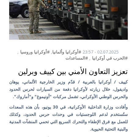
02.07.2025 - 23:57
#أوكرانيا وألمانيا
,
#أوكرانيا وروسيا
,
#الحرب في أوكرانيا
,
#المساعدات
تعزيز التعاون الأمني بين كييف وبرلين
كييف / أوكرانيا بالعربية / قدّم وزير الخارجية الألماني، يوهان
واديفول، خلال زيارته لأوكرانيا دفعة من السيارات لحرس الحدود
والحرس الوطني الأوكراني، تشمل مركبات "أونيموغ" و"أماروك".
وأفادت وزارة الداخلية الأوكرانية، في 30 يونيو، بأن هذه المعدات
ستُستخدم لدعم اللوجستيات في وحدات حرس الحدود، وكذلك
للعمل مع فرق الإطفاء والتحرك السريع التي تحمي المنشآت المدنية
والبنية التحتية الحيوية.