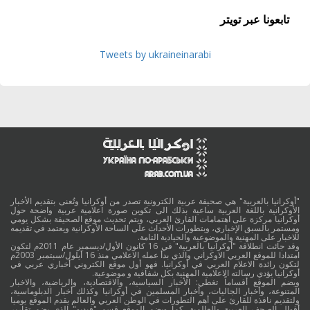
تابعونا عبر تويتر
Tweets by ukraineinarabi
"أوكرانيا بالعربية" هي صحيفة عربية الكترونية تصدر من أوكرانيا وتُعنى بتقديم الأخبار
الأوكرانية باللغة العربية ساعية بذلك الى تكوين صورة اعلامية عربية واضحة حول
أوكرانيا مركزة على اهتمامات القارئ العربي، ويتم تحديث موقع الصحيفة بشكل يومي
ومستمر بالسبق الإخباري، وبتطورات الأحداث على الساحة الأوكرانية ويعتمد في تقديمه
للاخبار على المهنية والموضوعية والحيادية التامة.
وقد جائت انطلاقة "أوكرانيا بالعربية" في 16 كانون الأول/ديسمبر عام 2011م لتكون
امتدادا للموقع العربي الاوكراني والذي بدأ عمله الاعلامي منذ 16 أيلول/سبتمبر 2003م
لتكون رائدة الاعلام العربي في أوكرانيا. فهو أول موقع الكتروني أخباري عربي في
أوكرانيا يؤدي رسالته الاعلامية المهنية بكل شفافية و موضوعية.
ويضم الموقع أقساماً تغطي: الأخبار السياسية، والاقتصادية، والرياضية، والاخبار
المتنوعة، وأخبار الجاليات، وأخبار المسلمين في أوكرانيا وكذلك أخبار الدبلوماسية،
ولتقديم نافذة للقارئ على أهم التطورات في الوطن العربي والعالم يقدم الموقع يوميا
أقوال الصحف العربية والعالمية. كما ويضم الموقع قسم "فيديو" الذي يضم تقارير