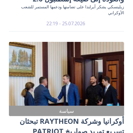
زيلينسكي يشكر آيرلندا على تضامنها ودعمها المستمر للشعب
الأوكراني
25.07.2026 - 22:19
سياسة
أوكرانيا وشركة RAYTHEON تبحثان
تسريع توريد صواريخ PATRIOT