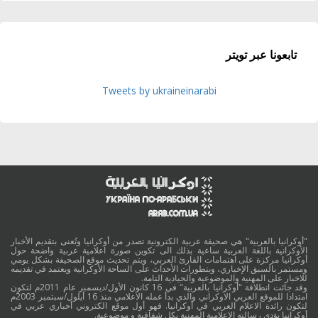
تابعونا عبر تويتر
Tweets by ukraineinarabi
"أوكرانيا بالعربية" هي صحيفة عربية الكترونية تصدر من أوكرانيا وتُعنى بتقديم الأخبار
الأوكرانية باللغة العربية ساعية بذلك الى تكوين صورة اعلامية عربية واضحة حول
أوكرانيا مركزة على اهتمامات القارئ العربي، ويتم تحديث موقع الصحيفة بشكل يومي
ومستمر بالسبق الإخباري، وبتطورات الأحداث على الساحة الأوكرانية ويعتمد في تقديمه
للاخبار على المهنية والموضوعية والحيادية التامة.
وقد جائت انطلاقة "أوكرانيا بالعربية" في 16 كانون الأول/ديسمبر عام 2011م لتكون
امتدادا للموقع العربي الاوكراني والذي بدأ عمله الاعلامي منذ 16 أيلول/سبتمبر 2003م
لتكون رائدة الاعلام العربي في أوكرانيا. فهو أول موقع الكتروني أخباري عربي في
أوكرانيا يؤدي رسالته الاعلامية المهنية بكل شفافية و موضوعية.