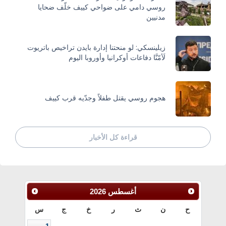
روسي دامي على ضواحي كييف خلّف ضحايا
مدنيين
زيلينسكي: لو منحتنا إدارة بايدن تراخيص باتريوت
لَأمّنَّا دفاعات أوكرانيا وأوروبا اليوم
هجوم روسي يقتل طفلاً وجدّيه قرب كييف
قراءة كل الأخبار
أغسطس
2026
ح
ن
ث
ر
خ
ج
س