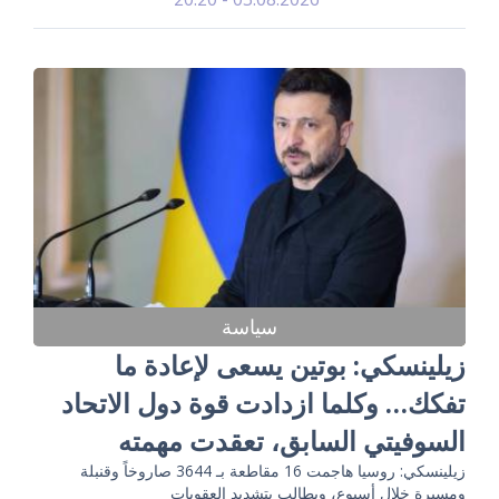
سياسة
زيلينسكي: بوتين يسعى لإعادة ما
تفكك… وكلما ازدادت قوة دول الاتحاد
السوفيتي السابق، تعقدت مهمته
زيلينسكي: روسيا هاجمت 16 مقاطعة بـ 3644 صاروخاً وقنبلة
ومسيرة خلال أسبوع، ويطالب بتشديد العقوبات