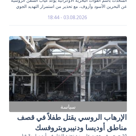
المتحدث باسم القوات البحرية الأوكرانية يؤكد غياب السفن الروسية
عن البحرين الأسود وآزوف، مع تحذير من استمرار التهديد الجوي
03.08.2026 - 18:44
سياسة
الإرهاب الروسي يقتل طفلاً في قصف
مناطق أوديسا ودنيبروبتروفسك
10 جرحى في هجوم على بنية تحتية للنقل في أوديسا، و3 قتلى