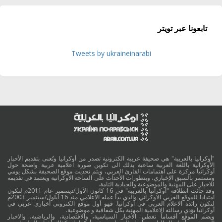
تابعونا عبر تويتر
Tweets by ukraineinarabi
"أوكرانيا بالعربية" هي صحيفة عربية الكترونية تصدر من أوكرانيا وتُعنى بتقديم الأخبار
الأوكرانية باللغة العربية ساعية بذلك الى تكوين صورة اعلامية عربية واضحة حول
أوكرانيا مركزة على اهتمامات القارئ العربي، ويتم تحديث موقع الصحيفة بشكل يومي
ومستمر بالسبق الإخباري، وبتطورات الأحداث على الساحة الأوكرانية ويعتمد في تقديمه
للاخبار على المهنية والموضوعية والحيادية التامة.
وقد جائت انطلاقة "أوكرانيا بالعربية" في 16 كانون الأول/ديسمبر عام 2011م لتكون
امتدادا للموقع العربي الاوكراني والذي بدأ عمله الاعلامي منذ 16 أيلول/سبتمبر 2003م
لتكون رائدة الاعلام العربي في أوكرانيا. فهو أول موقع الكتروني أخباري عربي في
أوكرانيا يؤدي رسالته الاعلامية المهنية بكل شفافية و موضوعية.
ويضم الموقع أقساماً تغطي: الأخبار السياسية، والاقتصادية، والرياضية، والاخبار