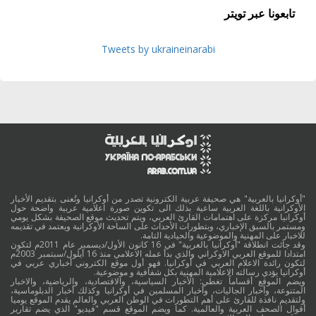
تابعونا عبر تويتر
Tweets by ukraineinarabi
"أوكرانيا بالعربية" هي صحيفة عربية الكترونية تصدر من أوكرانيا وتُعنى بتقديم الأخبار
الأوكرانية باللغة العربية ساعية بذلك الى تكوين صورة اعلامية عربية واضحة حول
أوكرانيا مركزة على اهتمامات القارئ العربي، ويتم تحديث موقع الصحيفة بشكل يومي
ومستمر بالسبق الإخباري، وبتطورات الأحداث على الساحة الأوكرانية ويعتمد في تقديمه
للاخبار على المهنية والموضوعية والحيادية التامة.
وقد جائت انطلاقة "أوكرانيا بالعربية" في 16 كانون الأول/ديسمبر عام 2011م لتكون
امتدادا للموقع العربي الاوكراني والذي بدأ عمله الاعلامي منذ 16 أيلول/سبتمبر 2003م
لتكون رائدة الاعلام العربي في أوكرانيا. فهو أول موقع الكتروني أخباري عربي في
أوكرانيا يؤدي رسالته الاعلامية المهنية بكل شفافية و موضوعية.
ويضم الموقع أقساماً تغطي: الأخبار السياسية، والاقتصادية، والرياضية، والاخبار
المتنوعة، وأخبار الجاليات، وأخبار المسلمين في أوكرانيا وكذلك أخبار الدبلوماسية،
ولتقديم نافذة للقارئ على أهم التطورات في الوطن العربي والعالم يقدم الموقع يوميا
أقوال الصحف العربية والعالمية. كما ويضم الموقع قسم "فيديو" الذي يضم تقارير