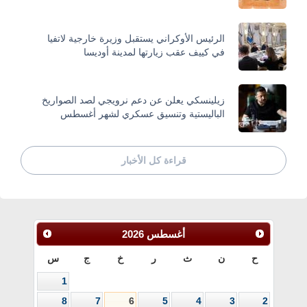
الرئيس الأوكراني يستقبل وزيرة خارجية لاتفيا
في كييف عقب زيارتها لمدينة أوديسا
زيلينسكي يعلن عن دعم نرويجي لصد الصواريخ
الباليستية وتنسيق عسكري لشهر أغسطس
قراءة كل الأخبار
أغسطس
2026
ح
ن
ث
ر
خ
ج
س
1
8
7
6
5
4
3
2