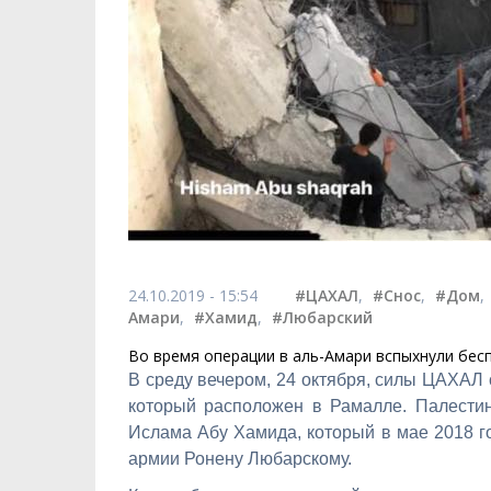
24.10.2019 - 15:54
#ЦАХАЛ
,
#Снос
,
#Дом
,
Амари
,
#Хамид
,
#Любарский
Во время операции в аль-Амари вспыхнули бес
В среду вечером, 24 октября, силы ЦАХАЛ 
который расположен в Рамалле. Палести
Ислама Абу Хамида, который в мае 2018 г
армии Ронену Любарскому.