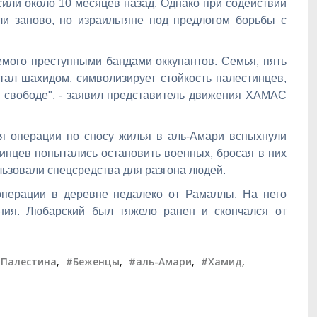
сили около 10 месяцев назад. Однако при содействии
ли заново, но израильтяне под предлогом борьбы с
емого преступными бандами оккупантов. Семья, пять
тал шахидом, символизирует стойкость палестинцев,
к свободе", - заявил представитель движения ХАМАС
я операции по сносу жилья в аль-Амари вспыхнули
тинцев попытались остановить военных, бросая в них
ьзовали спецсредства для разгона людей.
перации в деревне недалеко от Рамаллы. На него
ния. Любарский был тяжело ранен и скончался от
Палестина
,
#Беженцы
,
#аль-Амари
,
#Хамид
,