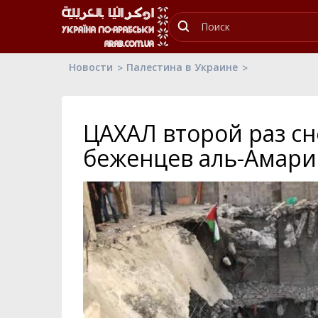
Новости
Палестина в Украине
ЦАХАЛ второй раз сн
беженцев аль-Амари