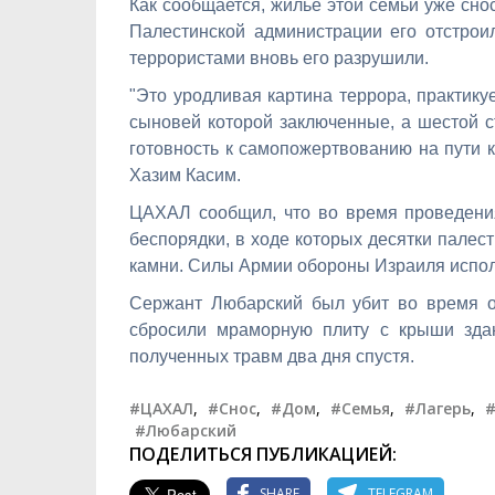
Как сообщается, жилье этой семьи уже сно
Палестинской администрации его отстрои
террористами вновь его разрушили.
"Это уродливая картина террора, практику
сыновей которой заключенные, а шестой с
готовность к самопожертвованию на пути 
Хазим Касим.
ЦАХАЛ сообщил, что во время проведени
беспорядки, в ходе которых десятки палес
камни. Силы Армии обороны Израиля испол
Сержант Любарский был убит во время о
сбросили мраморную плиту с крыши зда
полученных травм два дня спустя.
#ЦАХАЛ
,
#Снос
,
#Дом
,
#Семья
,
#Лагерь
,
#
#Любарский
ПОДЕЛИТЬСЯ ПУБЛИКАЦИЕЙ:
SHARE
TELEGRAM