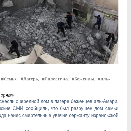
#Семья
,
#Лагерь
,
#Палестина
,
#Беженцы
,
#аль-
порядки
снесли очередной дом в лагере беженцев аль-Амари,
нские СМИ сообщили, что был разрушен дом семьи
ода нанес смертельные увечия сержанту израильской