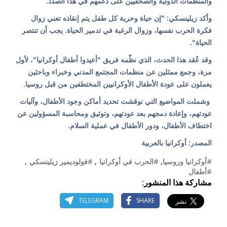
والمنظمات الدولية والصحفيين على دعمهم في هذا الصدد.
وأكد زيلينسكي: "إن حياة وحرية كل طفل يتم إنقاذه تعني زوال
فكرة الحرب نفسها، وزوال الرغبة في تدمير الحياة. يجب أن تنتصر
الحياة".
وقد عُقد هذا الحدث، الذي نظّمه فريق "أعيدوا أطفال أوكرانيا"، لأول
مرة، وجمع ممثلين عن منظمات المجتمع المدني وخبراء وباحثين
يعملون على عودة الأطفال الأوكرانيين المختطفين من قبل روسيا.
وشملت المواضيع التي نوقشت تحديد أماكن وجود الأطفال، وآليات
عودتهم، وإعادة دمجهم بعد عودتهم، وتوثيق ومحاسبة المسؤولين عن
اختطاف الأطفال، ودور الأطفال في عملية السلام.
المصدر: أوكرانيا بالعربية
#أوكرانيا وروسيا
,
#الحرب في أوكرانيا
,
#فولوديمير زيلينسكي
,
#أطفال
مشاركة هذا المنشور:
TELEGRAM
SHARE