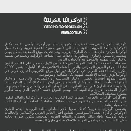
"أوكرانيا بالعربية" هي صحيفة عربية الكترونية تصدر من أوكرانيا وتُعنى بتقديم الأخبار
الأوكرانية باللغة العربية ساعية بذلك الى تكوين صورة اعلامية عربية واضحة حول
أوكرانيا مركزة على اهتمامات القارئ العربي، ويتم تحديث موقع الصحيفة بشكل يومي
ومستمر بالسبق الإخباري، وبتطورات الأحداث على الساحة الأوكرانية ويعتمد في تقديمه
للاخبار على المهنية والموضوعية والحيادية التامة.
وقد جائت انطلاقة "أوكرانيا بالعربية" في 16 كانون الأول/ديسمبر عام 2011م لتكون
امتدادا للموقع العربي الاوكراني والذي بدأ عمله الاعلامي منذ 16 أيلول/سبتمبر 2003م
لتكون رائدة الاعلام العربي في أوكرانيا. فهو أول موقع الكتروني أخباري عربي في
أوكرانيا يؤدي رسالته الاعلامية المهنية بكل شفافية و موضوعية.
ويضم الموقع أقساماً تغطي: الأخبار السياسية، والاقتصادية، والرياضية، والاخبار
المتنوعة، وأخبار الجاليات، وأخبار المسلمين في أوكرانيا وكذلك أخبار الدبلوماسية،
ولتقديم نافذة للقارئ على أهم التطورات في الوطن العربي والعالم يقدم الموقع يوميا
أقوال الصحف العربية والعالمية. كما ويضم الموقع قسم "فيديو" الذي يضم تقارير
مصوَّرة بمختلف المجالات.
وقد أولت "أوكرانيا بالعربية" اهتماما كبيرا للكاتب العربي في أوكرانيا والعالم لتكون
منبرا للاقلام الحرة بنشر مقالاتهم في باب "مقالات وملفات"، اضافة الى باب اللقائات
بشخصيات هامة.
وتتضمن "أوكرانيا بالعربية" كذلك شقها الآخر الناطق باللغة الروسية ليقدم للقارئ
الاوكراني و قراء الفضاء السوفييتي السابق أخبار العالم العربي والاسلامي والجاليات
باللغة الروسية. ناقلة بذلك الحضارة والثقافة العربية الصحيحة لتكوين صورة ايجابية
حول القضايا العربية والدول العربية والاسلامية لدى قارئ الروسية.
تعليمات الاستخدام
معلومات عنا
جهات الاتصال
الصفحة الرئيسية