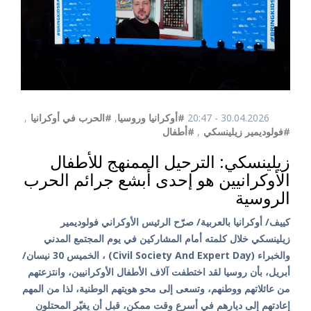
30.04.2026 - 20:47
#أوكرانيا وروسيا
,
#الحرب في أوكرانيا
,
#فولوديمير زيلينسكي
,
#أطفال
زيلينسكي: الترحيل الممنهج للأطفال
الأوكرانيين هو إحدى أبشع جرائم الحرب
الروسية
كييف/ أوكرانيا بالعربية/ صرّح الرئيس الأوكراني فولوديمير
زيلينسكي خلال كلمته أمام المشاركين في يوم المجتمع المدني
والخبراء (Civil Society And Expert Day) ، الخميس 30 نيسان/
أبريل، بأن روسيا لقد اختطفت آلاف الأطفال الأوكرانيين، وانتزعتهم
من عائلاتهم ووطنهم، وتسعى إلى محو هويتهم الوطنية، لذا من المهم
إعادتهم إلى ديارهم في أسرع وقت ممكن، قبل أن يغيّر المحتلون