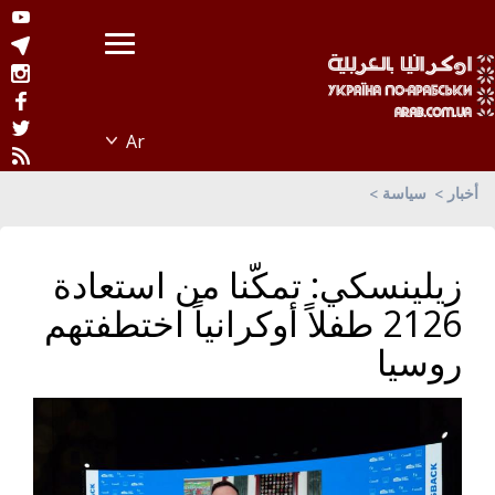
أخبار
سياسة
زيلينسكي: تمكّنا من استعادة
2126 طفلاً أوكرانياً اختطفتهم
روسيا