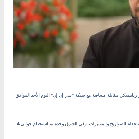
ير زيلينسكي مقابلة صحافية مع شبكة "سي إن إن" اليوم الأحد الموافق
- دمر الروس 80٪ من البنية التحتية للطاقة في أوكرانيا باستخدام الصواريخ والمسيرات. وفي الشرق وحده تم استخدام حوالي 4