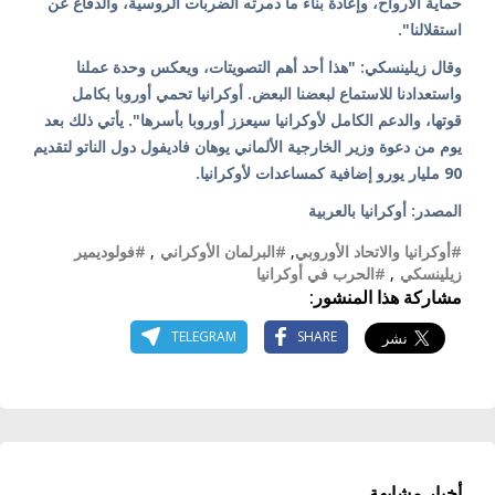
حماية الأرواح، وإعادة بناء ما دمرته الضربات الروسية، والدفاع عن
استقلالنا".
وقال زيلينسكي: "هذا أحد أهم التصويتات، ويعكس وحدة عملنا
واستعدادنا للاستماع لبعضنا البعض. أوكرانيا تحمي أوروبا بكامل
قوتها، والدعم الكامل لأوكرانيا سيعزز أوروبا بأسرها". يأتي ذلك بعد
يوم من دعوة وزير الخارجية الألماني يوهان فاديفول دول الناتو لتقديم
90 مليار يورو إضافية كمساعدات لأوكرانيا.
المصدر: أوكرانيا بالعربية
#أوكرانيا والاتحاد الأوروبي
,
#البرلمان الأوكراني
,
#فولوديمير
زيلينسكي
,
#الحرب في أوكرانيا
مشاركة هذا المنشور:
TELEGRAM
SHARE
أخبار مشابهة