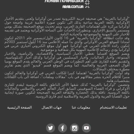
"أوكرانيا بالعربية" هي صحيفة عربية الكترونية تصدر من أوكرانيا وتُعنى بتقديم الأخبار
الأوكرانية باللغة العربية ساعية بذلك الى تكوين صورة اعلامية عربية واضحة حول
أوكرانيا مركزة على اهتمامات القارئ العربي، ويتم تحديث موقع الصحيفة بشكل يومي
ومستمر بالسبق الإخباري، وبتطورات الأحداث على الساحة الأوكرانية ويعتمد في تقديمه
للاخبار على المهنية والموضوعية والحيادية التامة.
وقد جائت انطلاقة "أوكرانيا بالعربية" في 16 كانون الأول/ديسمبر عام 2011م لتكون
امتدادا للموقع العربي الاوكراني والذي بدأ عمله الاعلامي منذ 16 أيلول/سبتمبر 2003م
لتكون رائدة الاعلام العربي في أوكرانيا. فهو أول موقع الكتروني أخباري عربي في
أوكرانيا يؤدي رسالته الاعلامية المهنية بكل شفافية و موضوعية.
ويضم الموقع أقساماً تغطي: الأخبار السياسية، والاقتصادية، والرياضية، والاخبار
المتنوعة، وأخبار الجاليات، وأخبار المسلمين في أوكرانيا وكذلك أخبار الدبلوماسية،
ولتقديم نافذة للقارئ على أهم التطورات في الوطن العربي والعالم يقدم الموقع يوميا
أقوال الصحف العربية والعالمية. كما ويضم الموقع قسم "فيديو" الذي يضم تقارير
مصوَّرة بمختلف المجالات.
وقد أولت "أوكرانيا بالعربية" اهتماما كبيرا للكاتب العربي في أوكرانيا والعالم لتكون
منبرا للاقلام الحرة بنشر مقالاتهم في باب "مقالات وملفات"، اضافة الى باب اللقائات
بشخصيات هامة.
وتتضمن "أوكرانيا بالعربية" كذلك شقها الآخر الناطق باللغة الروسية ليقدم للقارئ
الاوكراني و قراء الفضاء السوفييتي السابق أخبار العالم العربي والاسلامي والجاليات
باللغة الروسية. ناقلة بذلك الحضارة والثقافة العربية الصحيحة لتكوين صورة ايجابية
حول القضايا العربية والدول العربية والاسلامية لدى قارئ الروسية.
تعليمات الاستخدام
معلومات عنا
جهات الاتصال
الصفحة الرئيسية