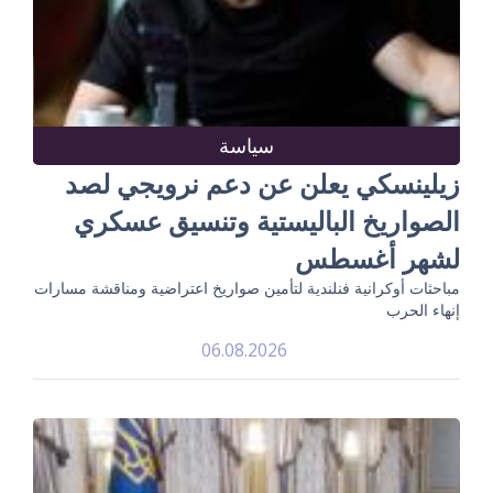
سياسة
زيلينسكي يعلن عن دعم نرويجي لصد
الصواريخ الباليستية وتنسيق عسكري
لشهر أغسطس
مباحثات أوكرانية فنلندية لتأمين صواريخ اعتراضية ومناقشة مسارات
إنهاء الحرب
06.08.2026