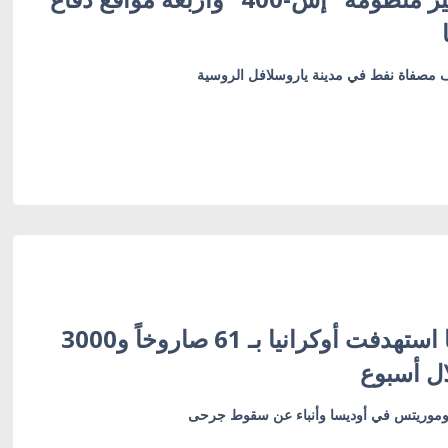
 مصفاة نفط في مدينة ياروسلافل الروسية
زيلينسكي: روسيا استهدفت أوكرانيا بـ 61 صاروخاً و3000
ال أسبوع
وريتس في أوديسا وأنباء عن سقوط جرحى