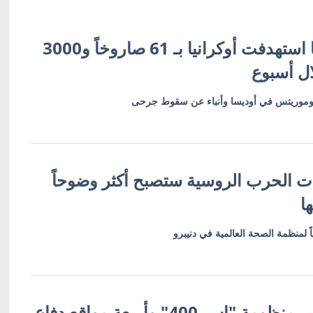
زيلينسكي: روسيا استهدفت أوكرانيا بـ 61 صاروخاً و3000
ال أسبوع
وريتس في أوديسا وأنباء عن سقوط جرحى
ات الحرب الروسية ستصبح أكثر وضوحاً
ا
 لمنظمة الصحة العالمية في دنيبرو
أوكرانيا تعلن تدمير منظومة "إس-400" وأربعة مواقع دفاع