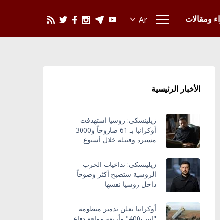
يحدث في العالم
اء ومقالات
الأخبار الرئيسية
زيلينسكي: روسيا استهدفت
أوكرانيا بـ 61 صاروخاً و3000
مسيرة وقنبلة خلال أسبوع
زيلينسكي: تداعيات الحرب
الروسية ستصبح أكثر وضوحاً
داخل روسيا نفسها
أوكرانيا تعلن تدمير منظومة
"إس-400" وأربعة مواقع دفاع