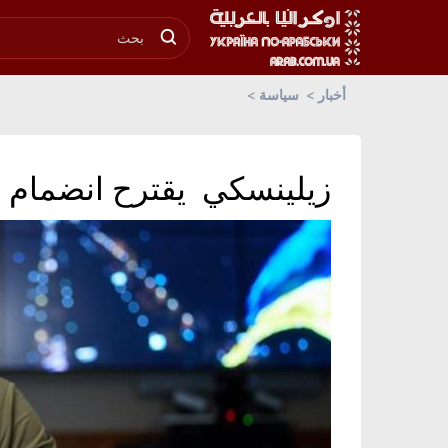
أخبار
سياسة
زيلينسكي يقترح انضمام أوكر