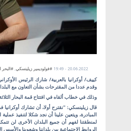
20.06.2022 - 19:49
#فولوديمير زيلينسكي
,
#البحر ا
كييف/ أوكرانيا بالعربية/ شارك الرئيس الأوكران
وقدم عددا من المقترحات بشأن التعاون مع البلدا
وذلك في خطاب ألقاه في افتتاح قمة البحار الثلاثة
قال زيلينسكي: "نقترح أولا، أن تشارك أوكرانيا في
المبادرة، ويتعين علينا أن نجد شكلا لتنفيذ عملي
لمنطقتنا لفهم أن جميع البلدان الأخرى لن تتمكن 
الروابط الاجتماعية بين بلداننا وشعوبنا والأسس الت