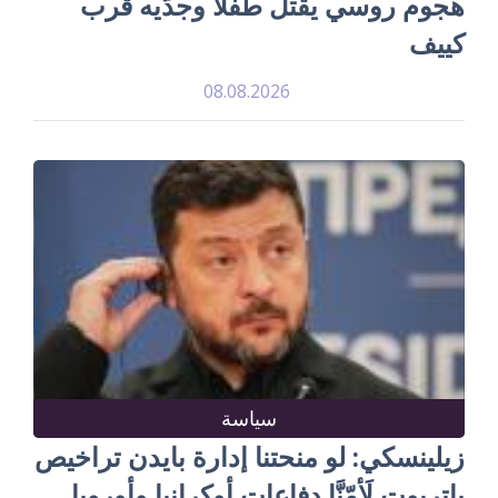
هجوم روسي يقتل طفلاً وجدّيه قرب
كييف
08.08.2026
سياسة
زيلينسكي: لو منحتنا إدارة بايدن تراخيص
باتريوت لَأمّنَّا دفاعات أوكرانيا وأوروبا