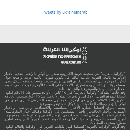
Tweets by ukraineinarabi
"أوكرانيا بالعربية" هي صحيفة عربية الكترونية تصدر من أوكرانيا وتُعنى بتقديم الأخبار
الأوكرانية باللغة العربية ساعية بذلك الى تكوين صورة اعلامية عربية واضحة حول
أوكرانيا مركزة على اهتمامات القارئ العربي، ويتم تحديث موقع الصحيفة بشكل يومي
ومستمر بالسبق الإخباري، وبتطورات الأحداث على الساحة الأوكرانية ويعتمد في تقديمه
للاخبار على المهنية والموضوعية والحيادية التامة.
وقد جائت انطلاقة "أوكرانيا بالعربية" في 16 كانون الأول/ديسمبر عام 2011م لتكون
امتدادا للموقع العربي الاوكراني والذي بدأ عمله الاعلامي منذ 16 أيلول/سبتمبر 2003م
لتكون رائدة الاعلام العربي في أوكرانيا. فهو أول موقع الكتروني أخباري عربي في
أوكرانيا يؤدي رسالته الاعلامية المهنية بكل شفافية و موضوعية.
ويضم الموقع أقساماً تغطي: الأخبار السياسية، والاقتصادية، والرياضية، والاخبار
المتنوعة، وأخبار الجاليات، وأخبار المسلمين في أوكرانيا وكذلك أخبار الدبلوماسية،
ولتقديم نافذة للقارئ على أهم التطورات في الوطن العربي والعالم يقدم الموقع يوميا
أقوال الصحف العربية والعالمية. كما ويضم الموقع قسم "فيديو" الذي يضم تقارير
مصوَّرة بمختلف المجالات.
وقد أولت "أوكرانيا بالعربية" اهتماما كبيرا للكاتب العربي في أوكرانيا والعالم لتكون