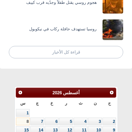
هجوم روسي يقتل طفلاً وجدّيه قرب كييف
روسيا تستهدف حافلة ركاب في نيكوبول
قراءة كل الأخبار
أغسطس
2026
ح
ن
ث
ر
خ
ج
س
1
8
7
6
5
4
3
2
15
14
13
12
11
10
9