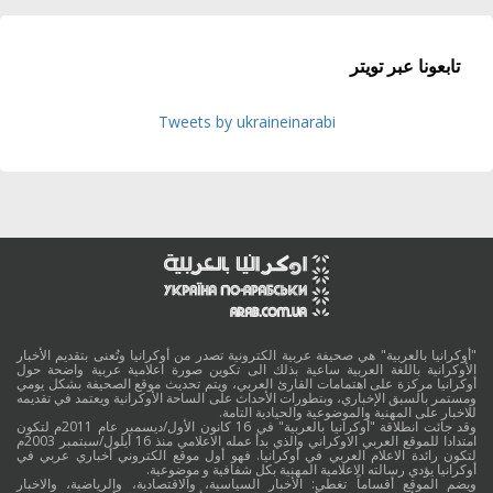
تابعونا عبر تويتر
Tweets by ukraineinarabi
"أوكرانيا بالعربية" هي صحيفة عربية الكترونية تصدر من أوكرانيا وتُعنى بتقديم الأخبار
الأوكرانية باللغة العربية ساعية بذلك الى تكوين صورة اعلامية عربية واضحة حول
أوكرانيا مركزة على اهتمامات القارئ العربي، ويتم تحديث موقع الصحيفة بشكل يومي
ومستمر بالسبق الإخباري، وبتطورات الأحداث على الساحة الأوكرانية ويعتمد في تقديمه
للاخبار على المهنية والموضوعية والحيادية التامة.
وقد جائت انطلاقة "أوكرانيا بالعربية" في 16 كانون الأول/ديسمبر عام 2011م لتكون
امتدادا للموقع العربي الاوكراني والذي بدأ عمله الاعلامي منذ 16 أيلول/سبتمبر 2003م
لتكون رائدة الاعلام العربي في أوكرانيا. فهو أول موقع الكتروني أخباري عربي في
أوكرانيا يؤدي رسالته الاعلامية المهنية بكل شفافية و موضوعية.
ويضم الموقع أقساماً تغطي: الأخبار السياسية، والاقتصادية، والرياضية، والاخبار