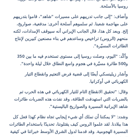
روسيا بالأسلحة.
وأضاف: "إلى جانب تدريبهم على مسيرات "شاهد"، قاموا بتدريبهم
على مهاجمة شعبنا. ثم سلموهم أسلحة أخرى: مدفعية، صواريخ،
إلخ. وبعد كل هذا، قال الجانب الإيراني أنه سيوقف الإمدادات، لكنه
منحهم (الروس) تراخيص وساعدهم في بناء مصنعين كبيرين لإنتاج
الطائرات المسيّرة".
وأكّد: "اليوم، وصلت روسيا إلى مستوى تستخدم فيه ما بين 350
و500 طائرة مسيّرة في هجوم واسع النطاق خلال ليلة واحدة".
وأشار زيلينسكي أيضًا إلى قضية فرض التعتيم وانقطاع التيار
الكهربائي في أوكرانيا.
وقال: "تحقيق الانقطاع التام للتيار الكهربائي في هذه الحرب تم
بالضربات التي استهدفت الطاقة، وقد نفذت هذه الضربات طائرات
شاهد الإيرانية المسيرة والصواريخ الباليستية".
وشدد: "لا يمكننا أن نملك أي شيء إيجابي تجاه نظام كهذا فعل كل
هذا ببلادنا. لقد علموا الروس كيف يقتلوننا، تحديدًا باستخدام الطائرات
المسيرة الهجومية. وقد قدمنا ​​لدول الشرق الأوسط خبراتنا في كيفية