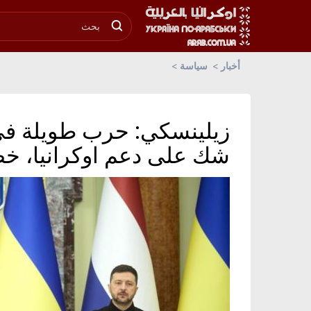
أخبار
سياسة
زيلينسكي: حرب طويلة في
شك على دعم اوكرانيا، خ