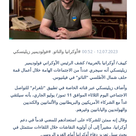
12.07.2023 - 00:52
#أوكرانيا والناتو
,
#فولوديمير زيلينسكي
كييف/ أوكرانيا بالعربية/ كشف الرئيس الأوكراني فولوديمير
زيلينسكي أنه سيجري عدداً من الاجتماعات الهامة خلال أعمال قمة
حلف شمال الأطلسي "الناتو" في فيلنيوس.
وأضاف زيلينسكي عبر قناته الخاصة في تطبيق "تلغرام" للتواصل
الاجتماعي اليوم الثلاثاء الموافق 11 تموز/ يوليو الجاري، بأنه سيلتقي
غداً مع الشركاء الأمريكيين والبريطانيين والألمانيين والكنديين
والهولنديين واليابانيين وغيرهم.
وقال إنه ممتن للشركاء على استعدادهم للمضي قدماً في دعم
أوكرانيا، مشيراً إلى أن أولوية النقاشات خلال اللقاءات ستتمثل في
بحث سبل تعزيز دفاع أوكرانيا أمام الغزو الروسي.