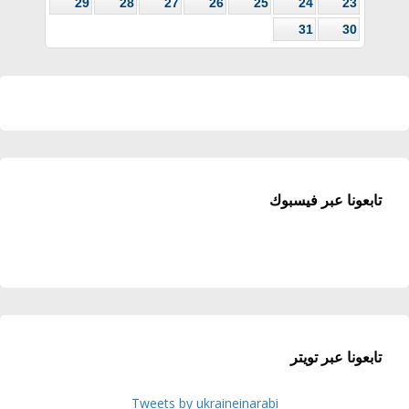
29
28
27
26
25
24
23
31
30
تابعونا عبر فيسبوك
تابعونا عبر تويتر
Tweets by ukraineinarabi