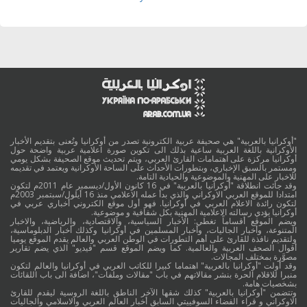
"أوكرانيا بالعربية" هي صحيفة عربية الكترونية تصدر من أوكرانيا وتُعنى بتقديم الأخبار
الأوكرانية باللغة العربية ساعية بذلك الى تكوين صورة اعلامية عربية واضحة حول
أوكرانيا مركزة على اهتمامات القارئ العربي، ويتم تحديث موقع الصحيفة بشكل يومي
ومستمر بالسبق الإخباري، وبتطورات الأحداث على الساحة الأوكرانية ويعتمد في تقديمه
للاخبار على المهنية والموضوعية والحيادية التامة.
وقد جائت انطلاقة "أوكرانيا بالعربية" في 16 كانون الأول/ديسمبر عام 2011م لتكون
امتدادا للموقع العربي الاوكراني والذي بدأ عمله الاعلامي منذ 16 أيلول/سبتمبر 2003م
لتكون رائدة الاعلام العربي في أوكرانيا. فهو أول موقع الكتروني أخباري عربي في
أوكرانيا يؤدي رسالته الاعلامية المهنية بكل شفافية و موضوعية.
ويضم الموقع أقساماً تغطي: الأخبار السياسية، والاقتصادية، والرياضية، والاخبار
المتنوعة، وأخبار الجاليات، وأخبار المسلمين في أوكرانيا وكذلك أخبار الدبلوماسية،
ولتقديم نافذة للقارئ على أهم التطورات في الوطن العربي والعالم يقدم الموقع يوميا
أقوال الصحف العربية والعالمية. كما ويضم الموقع قسم "فيديو" الذي يضم تقارير
مصوَّرة بمختلف المجالات.
وقد أولت "أوكرانيا بالعربية" اهتماما كبيرا للكاتب العربي في أوكرانيا والعالم لتكون
منبرا للاقلام الحرة بنشر مقالاتهم في باب "مقالات وملفات"، اضافة الى باب اللقائات
بشخصيات هامة.
وتتضمن "أوكرانيا بالعربية" كذلك شقها الآخر الناطق باللغة الروسية ليقدم للقارئ
الاوكراني و قراء الفضاء السوفييتي السابق أخبار العالم العربي والاسلامي والجاليات