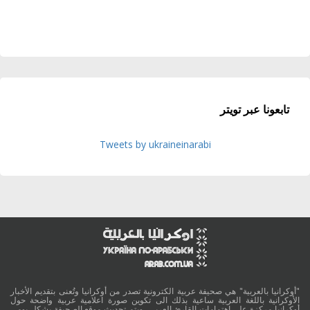
تابعونا عبر تويتر
Tweets by ukraineinarabi
"أوكرانيا بالعربية" هي صحيفة عربية الكترونية تصدر من أوكرانيا وتُعنى بتقديم الأخبار
الأوكرانية باللغة العربية ساعية بذلك الى تكوين صورة اعلامية عربية واضحة حول
أوكرانيا مركزة على اهتمامات القارئ العربي، ويتم تحديث موقع الصحيفة بشكل يومي