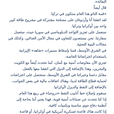
النفاثة«.
قال أيضاً:
»قمة الناتو هذا العام ستكون في تركيا.
لقد اتفقنا أنا وأردوغان على مصلحة مشتركة في مشروع طاقة كبير
واحد بين أوكرانيا وتركيا.
سنعمل على تعزيز التواجد الدبلوماسي في سوريا حيث، ستعمل
سفارتنا. نحن مستعدون للتعاون في مجال الأمن الغذائي، وكذلك في
مجالات البنية التحتية.
في الشرق الأوسط، قمنا بإسقاط مسيرات «شاهد» الإيرانية
باستخدام اعتراضاتنا الخاصة.
تجري الآن مفاوضات أمنية مع عُمان، كما نتحدث أيضاً مع الكويت
والبحرين، وهذا بالإضافة إلى الدول التي اتفقنا معها بالفعل.
مقابل دعمنا وخبراتنا في الشرق الأوسط، سنحصل على اعتراضات
لحماية قطاع الطاقة لدينا، وهناك اتفاقات مالية في بعض الجوانب،
بالإضافة إلى النفط والديزل لأوكرانيا.
سنقوم بإصلاح خط أنابيب النفط «دروجبا» في ربيع هذا العام.
إذا كنا نتحدث عن ضمانات أمنية قوية، فهذا يعني أننا بحاجة إلى
أنظمة دفاع جوي مناسبة وبكميات كافية.
إذا كانت هناك قاعدة عسكرية أمريكية في أوكرانيا، أو قاعدة