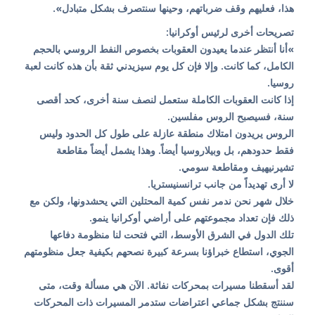
هذا، فعليهم وقف ضرباتهم، وحينها سنتصرف بشكل متبادل».
تصريحات أخرى لرئيس أوكرانيا:
»أنا أنتظر عندما يعيدون العقوبات بخصوص النفط الروسي بالحجم
الكامل، كما كانت. وإلا فإن كل يوم سيزيدني ثقة بأن هذه كانت لعبة
روسيا.
إذا كانت العقوبات الكاملة ستعمل لنصف سنة أخرى، كحد أقصى
سنة، فسيصبح الروس مفلسين.
الروس يريدون امتلاك منطقة عازلة على طول كل الحدود وليس
فقط حدودهم، بل وبيلاروسيا أيضاً. وهذا يشمل أيضاً مقاطعة
تشيرنيهيف ومقاطعة سومي.
لا أرى تهديداً من جانب ترانسنيستريا.
خلال شهر نحن ندمر نفس كمية المحتلين التي يحشدونها، ولكن مع
ذلك فإن تعداد مجموعتهم على أراضي أوكرانيا ينمو.
تلك الدول في الشرق الأوسط، التي فتحت لنا منظومة دفاعها
الجوي، استطاع خبراؤنا بسرعة كبيرة نصحهم بكيفية جعل منظومتهم
أقوى.
لقد أسقطنا مسيرات بمحركات نفاثة. الآن هي مسألة وقت، متى
سننتج بشكل جماعي اعتراضات ستدمر المسيرات ذات المحركات