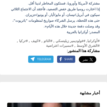
مشتركة لأمريكا وأوروبا، فستكون المخاطر لدينا أقل.
إذا اختارت روسيا طريق خفض التصعيد، فأعتقد أن الاجتماع الثلاثي
سيكون في أبريل/نيسان، أو مايو/أيار، أو يونيو/حزيران.
حتى هذه اللحظة، يرسل الشركاء صواريخ لمنظومات "باتريوت"،
وقد وصلت دفعة جديدة خلال هذه الأيام«.
المصدر: أوكرانيا بالعربية
#أوكرانيا
,
#فولوديمير زيلينسكي
,
#الناتو
,
#كييف
,
#تركيا
,
#الشرق الأوسط
,
#مسيرات اعتراضية
مشاركة هذا المنشور:
TELEGRAM
SHARE
أخبار مشابهة