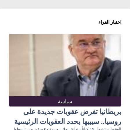
اختيار القراء
سياسة
بريطانيا تفرض عقوبات جديدة على
روسيا.. سيبيها يحدد العقوبات الرئيسية
العقوبات تشمل 19 كياناً بينها 6 بنوك روسية و6 سفن من "أسطول