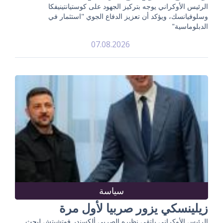
الرئيس الأوكراني يوجه بتركيز الجهود على كوستيانتينيفكا
وسلوفيانسك، ويؤكد أن تعزيز الدفاع الجوي "استثمار في
الدبلوماسية"
07.08.2026
سياسة
زيلينسكي يزور صربيا لأول مرة
الرئيس الأوكراني يلتقي نظيره الصربي ألكسندر فوتشيتش لبحث