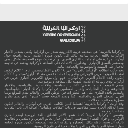
"أوكرانيا بالعربية" هي صحيفة عربية الكترونية تصدر من أوكرانيا وتُعنى بتقديم الأخبار
الأوكرانية باللغة العربية ساعية بذلك الى تكوين صورة اعلامية عربية واضحة حول
أوكرانيا مركزة على اهتمامات القارئ العربي، ويتم تحديث موقع الصحيفة بشكل يومي
ومستمر بالسبق الإخباري، وبتطورات الأحداث على الساحة الأوكرانية ويعتمد في تقديمه
للاخبار على المهنية والموضوعية والحيادية التامة.
وقد جائت انطلاقة "أوكرانيا بالعربية" في 16 كانون الأول/ديسمبر عام 2011م لتكون
امتدادا للموقع العربي الاوكراني والذي بدأ عمله الاعلامي منذ 16 أيلول/سبتمبر 2003م
لتكون رائدة الاعلام العربي في أوكرانيا. فهو أول موقع الكتروني أخباري عربي في
أوكرانيا يؤدي رسالته الاعلامية المهنية بكل شفافية و موضوعية.
ويضم الموقع أقساماً تغطي: الأخبار السياسية، والاقتصادية، والرياضية، والاخبار
المتنوعة، وأخبار الجاليات، وأخبار المسلمين في أوكرانيا وكذلك أخبار الدبلوماسية،
ولتقديم نافذة للقارئ على أهم التطورات في الوطن العربي والعالم يقدم الموقع يوميا
أقوال الصحف العربية والعالمية. كما ويضم الموقع قسم "فيديو" الذي يضم تقارير
مصوَّرة بمختلف المجالات.
وقد أولت "أوكرانيا بالعربية" اهتماما كبيرا للكاتب العربي في أوكرانيا والعالم لتكون
منبرا للاقلام الحرة بنشر مقالاتهم في باب "مقالات وملفات"، اضافة الى باب اللقائات
بشخصيات هامة.
وتتضمن "أوكرانيا بالعربية" كذلك شقها الآخر الناطق باللغة الروسية ليقدم للقارئ
الاوكراني و قراء الفضاء السوفييتي السابق أخبار العالم العربي والاسلامي والجاليات
باللغة الروسية. ناقلة بذلك الحضارة والثقافة العربية الصحيحة لتكوين صورة ايجابية
حول القضايا العربية والدول العربية والاسلامية لدى قارئ الروسية.