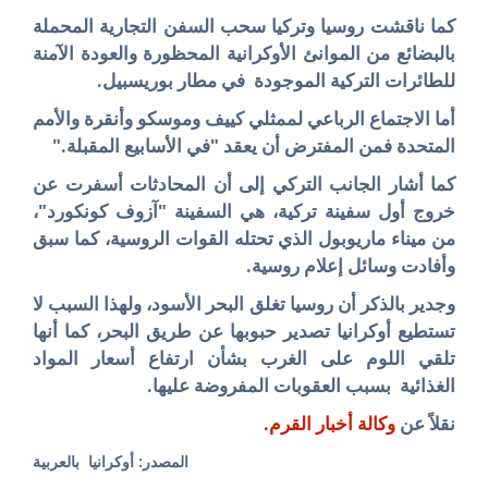
كما ناقشت روسيا وتركيا سحب السفن التجارية المحملة
بالبضائع من الموانئ الأوكرانية المحظورة والعودة الآمنة
للطائرات التركية الموجودة في مطار بوريسبيل
.
أما الاجتماع الرباعي لممثلي كييف وموسكو وأنقرة والأمم
المتحدة فمن المفترض أن يعقد "في الأسابيع المقبلة
".
كما أشار الجانب التركي إلى أن المحادثات أسفرت عن
خروج أول سفينة تركية، هي السفينة "آزوف كونكورد"،
من ميناء ماريوبول الذي تحتله القوات الروسية، كما سبق
وأفادت وسائل إعلام روسية
.
وجدير بالذكر أن روسيا تغلق البحر الأسود، ولهذا السبب لا
تستطيع أوكرانيا تصدير حبوبها عن طريق البحر، كما أنها
تلقي اللوم على الغرب بشأن ارتفاع أسعار المواد
الغذائية بسبب العقوبات المفروضة عليها.
نقلاً عن
وكالة أخبار القرم.
المصدر: أوكرانيا بالعربية