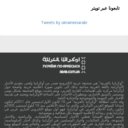
تابعونا عبر تويتر
Tweets by ukraineinarabi
"أوكرانيا بالعربية" هي صحيفة عربية الكترونية تصدر من أوكرانيا وتُعنى بتقديم الأخبار
الأوكرانية باللغة العربية ساعية بذلك الى تكوين صورة اعلامية عربية واضحة حول
أوكرانيا مركزة على اهتمامات القارئ العربي، ويتم تحديث موقع الصحيفة بشكل يومي
ومستمر بالسبق الإخباري، وبتطورات الأحداث على الساحة الأوكرانية ويعتمد في تقديمه
للاخبار على المهنية والموضوعية والحيادية التامة.
وقد جائت انطلاقة "أوكرانيا بالعربية" في 16 كانون الأول/ديسمبر عام 2011م لتكون
امتدادا للموقع العربي الاوكراني والذي بدأ عمله الاعلامي منذ 16 أيلول/سبتمبر 2003م
لتكون رائدة الاعلام العربي في أوكرانيا. فهو أول موقع الكتروني أخباري عربي في
أوكرانيا يؤدي رسالته الاعلامية المهنية بكل شفافية و موضوعية.
ويضم الموقع أقساماً تغطي: الأخبار السياسية، والاقتصادية، والرياضية، والاخبار
المتنوعة، وأخبار الجاليات، وأخبار المسلمين في أوكرانيا وكذلك أخبار الدبلوماسية،
ولتقديم نافذة للقارئ على أهم التطورات في الوطن العربي والعالم يقدم الموقع يوميا
أقوال الصحف العربية والعالمية. كما ويضم الموقع قسم "فيديو" الذي يضم تقارير