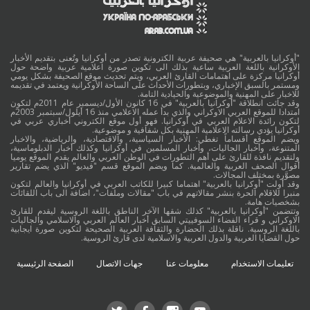
"أوكرانيا بالعربية" هي صحيفة عربية الكترونية تصدر من أوكرانيا وتُعنى بتقديم الأخبار
الأوكرانية باللغة العربية ساعية بذلك الى تكوين صورة اعلامية عربية واضحة حول
أوكرانيا مركزة على اهتمامات القارئ العربي، ويتم تحديث موقع الصحيفة بشكل يومي
ومستمر بالسبق الإخباري، وبتطورات الأحداث على الساحة الأوكرانية ويعتمد في تقديمه
للاخبار على المهنية والموضوعية والحيادية التامة.
وقد جائت انطلاقة "أوكرانيا بالعربية" في 16 كانون الأول/ديسمبر عام 2011م لتكون
امتدادا للموقع العربي الاوكراني والذي بدأ عمله الاعلامي منذ 16 أيلول/سبتمبر 2003م
لتكون رائدة الاعلام العربي في أوكرانيا. فهو أول موقع الكتروني أخباري عربي في
أوكرانيا يؤدي رسالته الاعلامية المهنية بكل شفافية و موضوعية.
ويضم الموقع أقساماً تغطي: الأخبار السياسية، والاقتصادية، والرياضية، والاخبار
المتنوعة، وأخبار الجاليات، وأخبار المسلمين في أوكرانيا وكذلك أخبار الدبلوماسية،
ولتقديم نافذة للقارئ على أهم التطورات في الوطن العربي والعالم يقدم الموقع يوميا
أقوال الصحف العربية والعالمية. كما ويضم الموقع قسم "فيديو" الذي يضم تقارير
مصوَّرة بمختلف المجالات.
وقد أولت "أوكرانيا بالعربية" اهتماما كبيرا للكاتب العربي في أوكرانيا والعالم لتكون
منبرا للاقلام الحرة بنشر مقالاتهم في باب "مقالات وملفات"، اضافة الى باب اللقائات
بشخصيات هامة.
وتتضمن "أوكرانيا بالعربية" كذلك شقها الآخر الناطق باللغة الروسية ليقدم للقارئ
الاوكراني و قراء الفضاء السوفييتي السابق أخبار العالم العربي والاسلامي والجاليات
باللغة الروسية. ناقلة بذلك الحضارة والثقافة العربية الصحيحة لتكوين صورة ايجابية
حول القضايا العربية والدول العربية والاسلامية لدى قارئ الروسية.
تعليمات الاستخدام
معلومات عنا
جهات الاتصال
الصفحة الرئيسية