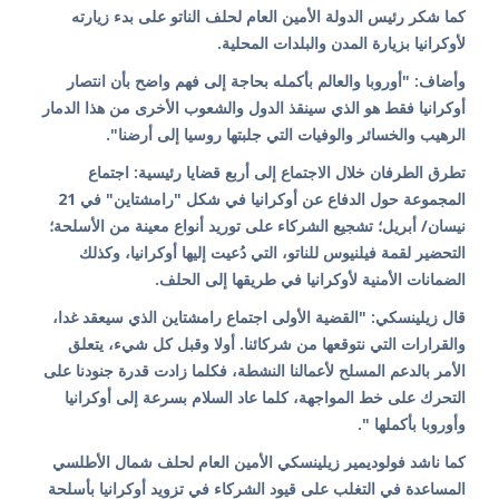
كما شكر رئيس الدولة الأمين العام لحلف الناتو على بدء زيارته
لأوكرانيا بزيارة المدن والبلدات المحلية.
وأضاف: "أوروبا والعالم بأكمله بحاجة إلى فهم واضح بأن انتصار
أوكرانيا فقط هو الذي سينقذ الدول والشعوب الأخرى من هذا الدمار
الرهيب والخسائر والوفيات التي جلبتها روسيا إلى أرضنا".
تطرق الطرفان خلال الاجتماع إلى أربع قضايا رئيسية: اجتماع
المجموعة حول الدفاع عن أوكرانيا في شكل "رامشتاين" في 21
نيسان/ أبريل؛ تشجيع الشركاء على توريد أنواع معينة من الأسلحة؛
التحضير لقمة فيلنيوس للناتو، التي دُعيت إليها أوكرانيا، وكذلك
الضمانات الأمنية لأوكرانيا في طريقها إلى الحلف.
قال زيلينسكي: "القضية الأولى اجتماع رامشتاين الذي سيعقد غدا،
والقرارات التي نتوقعها من شركائنا. أولا وقبل كل شيء، يتعلق
الأمر بالدعم المسلح لأعمالنا النشطة، فكلما زادت قدرة جنودنا على
التحرك على خط المواجهة، كلما عاد السلام بسرعة إلى أوكرانيا
وأوروبا بأكملها ".
كما ناشد فولوديمير زيلينسكي الأمين العام لحلف شمال الأطلسي
المساعدة في التغلب على قيود الشركاء في تزويد أوكرانيا بأسلحة