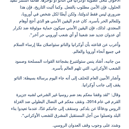
الأحوال محل عضوية أوكرانيا في الناتو أو تؤخرها. طالما استمر تنفيذ
الحلول، فإن الأمن مطلوب بالفعل. وكما أثبت التاريخ، فإن هذا
ضروري ليس فقط لدولتنا، ولكن أيضًا لكل شخص في أوروبا،
وللعالم الحر بأسره. كان عدم اليقين الأمني ​​هو الذي أجج أوهام
المعتدي. لذلك، فإن اليقين الأمني ​​سيكون حماية موثوقة ضد تكرار
أي عدوان جديد ضد شعبنا أو أي شعب أوروبي حر آخر".
وأعرب عن قناعته بأن أوكرانيا والناتو ستواصلان معًا إرساء السلام
في جميع أنحاء أوروبا والعالم.
من جانبه، أشاد ينس ستولتنبرغ بشجاعة القوات المسلحة وصمود
الشعب الأوكراني، التي تلهم العالم بأسره.
وأشار الأمين العام للحلف إلى أنه جاء اليوم برسالة بسيطة: الناتو
يقف إلى جانب أوكرانيا.
وقال: "لقد وقفنا معكم بعد ضم روسيا غير الشرعي لشبه جزيرة
القرم في عام 2014، ونقف معكم في النضال البطولي ضد الغزاة
الروس ودفاعًا عن بلدكم. وسنقف إلى جانبكم غدًا، عندما تعيدوا بناء
البلد وتعملوا من أجل المستقبل المشرق للشعب الأوكراني".
وشدد على وجوب وقف العدوان الروسي.