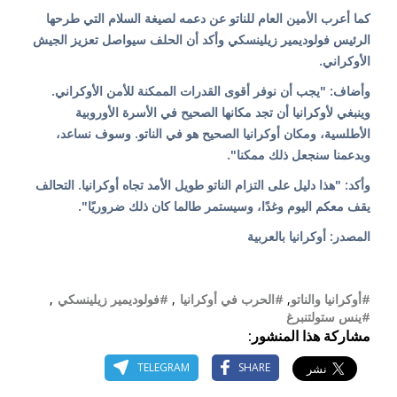
كما أعرب الأمين العام للناتو عن دعمه لصيغة السلام التي طرحها
الرئيس فولوديمير زيلينسكي وأكد أن الحلف سيواصل تعزيز الجيش
الأوكراني.
وأضاف: "يجب أن نوفر أقوى القدرات الممكنة للأمن الأوكراني.
وينبغي لأوكرانيا أن تجد مكانها الصحيح في الأسرة الأوروبية
الأطلسية، ومكان أوكرانيا الصحيح هو في الناتو. وسوف نساعد،
وبدعمنا سنجعل ذلك ممكنا".
وأكد: "هذا دليل على التزام الناتو طويل الأمد تجاه أوكرانيا. التحالف
يقف معكم اليوم وغدًا، وسيستمر طالما كان ذلك ضروريًا".
المصدر: أوكرانيا بالعربية
#أوكرانيا والناتو
,
#الحرب في أوكرانيا
,
#فولوديمير زيلينسكي
,
#ينس ستولتنبرغ
مشاركة هذا المنشور:
TELEGRAM
SHARE