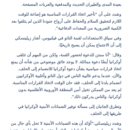
بعيدة المدى والطيران الحديث والمدفعية والعربات المصفحة.
وشدد على أن "تأخير اتخاذ القرارات المناسبة هو إضاعة للوقت
اللازم لتحقيق السلام والحفاظ على أرواح جنودنا الذين لم يتلقوا بعد
الكمية الضرورية من المعدات الدفاعية".
وفي سياق الاستعدادات لقمة الناتو في فيلنيوس، أشار زيلينسكي
إلى أن الاجتماع يمكن أن يصبح تاريخيًا.
وقال: "أنا ممتن للدعوة لحضور القمة، ولكن من المهم أن تتلقى
أوكرانيا أيضًا دعوة مماثلة. لا يوجد عائق موضوعي من شأنه أن يمنع
اتخاذ قرارات سياسية بشأن دعوة أوكرانيا للانضمام إلى الحلف.
والآن، عندما يدعم غالبية الناس في دول الناتو وأغلبية الأوكرانيين
انضمام بلدنا إلى الحلف، فقد حان الوقت لاتخاذ القرارات المناسبة.
لم يعد من الممكن تخيل أمن المنطقة الأوروبية الأطلسية بدون
أوكرانيا، والناس يدركون ذلك".
وتطرق الجانبان إلى مسألة توفير الضمانات الأمنية لأوكرانيا في
طريقها إلى الحلف.
وشدد زيلينسكي:"أؤكد أن هذه الضمانات الأمنية لا تحل بأي حال من