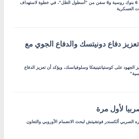
العقوبات تشمل 19 كياناً بينها 6 بنوك روسية و6 سفن من "أسطول الظل"، في خطوة لاستهداف
ات العسكرية
عزيز دفاع دونيتسك والدفاع الجوي مع
ز الجهود على كوستيانتينيفكا وسلوفيانسك، ويؤكد أن تعزيز الدفاع
سية"
بيا لأول مرة
ره الصربي ألكسندر فوتشيتش لبحث الانضمام الأوروبي والتعاون