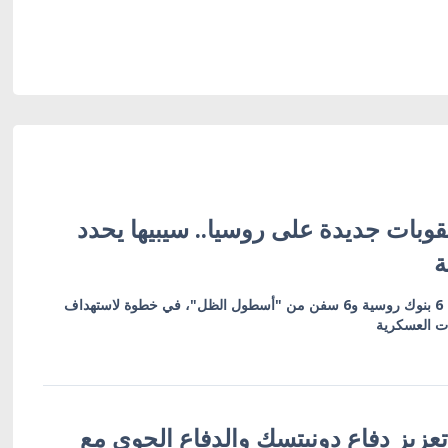
وبات جديدة على روسيا.. سيبيها يحدد
ة
العقوبات تشمل 19 كياناً بينها 6 بنوك روسية و6 سفن من "أسطول الظل"، في خطوة لاستهداف
ات العسكرية
عزيز دفاع دونيتسك والدفاع الجوي مع