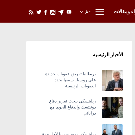
يحدث في العالم
اء ومقالات
الأخبار الرئيسية
بريطانيا تفرض عقوبات جديدة
على روسيا.. سيبيها يحدد
العقوبات الرئيسية
زيلينسكي يبحث تعزيز دفاع
دونيتسك والدفاع الجوي مع
دراباتي
زيلينسكي يزور صربيا لأول مرة