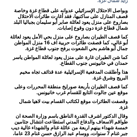
زايد شمال غزة.
وبواصل الاحتلال الإسرائيلي عدوانه على قطاع غزة وخاصة
قصف المنازل على ساكنيها، فقد أغارت طائرات الاحتلال
بصاروخ على منزل يعود لعائلة صابر أبو سليمان بجباليا البلد
شمال قطاع غزة دون وقوع إصابات.
كما قصف الطيران بصاروخ على منزل بحي الأمل يعود لعائلة
أبو غالي، كما قصفت طائرات حربية اف 16 منزل المواطن
جمال أبو هاشم بحي الشعوت برفح جنوب قطاع غزة.
كما شن الطيران غارة على منزل يعود لعائلة المواطن ياسر
حمدان في خانيونس جنوب القطاع.
هذا وأطلقت المدفعية الإسرائيلية عدة قذائف تجاه مخيم
البريج وشرق غزة.
كما قصف الطيران بأربعة صورايخ منطقة المحررات وعلى
موقع عين جالوت التابع للقسام غرب خانيونس.
وقصفت الطائرات موقع لكتائب القسام بيت لاهيا شمال
غزة.
وقال الدكتور اشرف القدرة الناطق باسم وزارة الصحة ان
طواقم الاسعاف والدفاع المدني استطاعت انتشال جثامين
خمسة شهداء بينهم اربعة من عائلة غنام والشهداء غالية ديب
جبر غنام 7 سنوات، ووسام عبد الرازق حسن غنام 23 عاما،