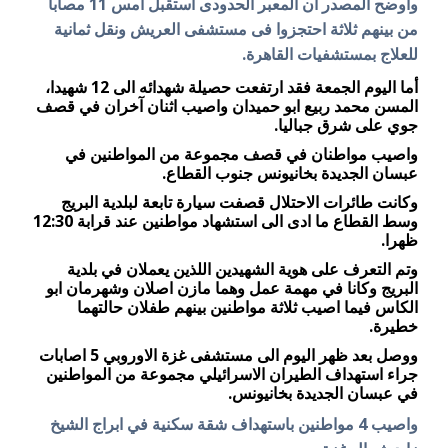
وأوضح المصدر أن المعبر الحدودى استقبل أمس 11 مصابا
من بينهم ثلاثة احتجزوا فى مستشفى العريش ونقل ثمانية
للعلاج بمستشفيات القاهرة.
أما اليوم الجمعة فقد ارتفعت حصيلة شهدائه الى 12 شهيدا،
المسن محمد ربيع ابو حميدان واصيب اثنان آخران في قصف
جوي على شرق جباليا.
واصيب مواطنان في قصف مجموعة من المواطنين في
عبسان الجديدة بخانيونس جنوب القطاع.
وكانت طائرات الاحتلال قصفت سيارة تابعة لبلدية البريج
وسط القطاع ما ادى الى استشهاد مواطنين عند قرابة 12:30
ظهرا.
وتم التعرف على هوية الشهيدين اللذين يعملان في بلدية
البريج وكانا في مهمة عمل وهما مازن اصلان وشهرمان ابو
الكاس فيما اصيب ثلاثة مواطنين بينهم طفلان حالتهما
خطيرة.
ووصل بعد ظهر اليوم الى مستشفى غزة الاوروبي 5 اصابات
جراء استهداف الطيران الاسرائيلي مجموعة من المواطنين
في عبسان الجديدة بخانيونس.
واصيب 4 مواطنين باستهداف شقة سكنية في ابراج الشيخ