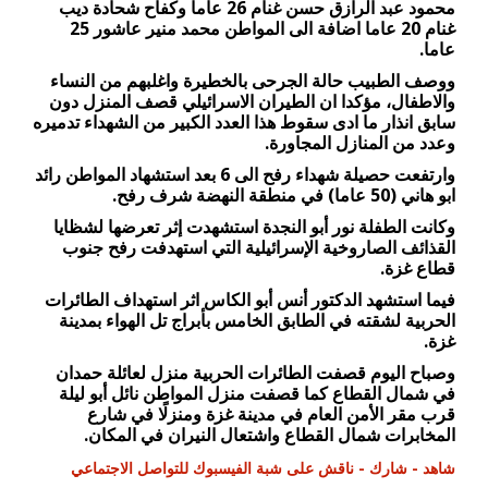
محمود عبد الرازق حسن غنام 26 عاما وكفاح شحادة ديب
غنام 20 عاما اضافة الى المواطن محمد منير عاشور 25
عاما.
ووصف الطبيب حالة الجرحى بالخطيرة واغلبهم من النساء
والاطفال، مؤكدا ان الطيران الاسرائيلي قصف المنزل دون
سابق انذار ما ادى سقوط هذا العدد الكبير من الشهداء تدميره
وعدد من المنازل المجاورة.
وارتفعت حصيلة شهداء رفح الى 6 بعد استشهاد المواطن رائد
ابو هاني (50 عاما) في منطقة النهضة شرف رفح.
وكانت الطفلة نور أبو النجدة استشهدت إثر تعرضها لشظايا
القذائف الصاروخية الإسرائيلية التي استهدفت رفح جنوب
قطاع غزة.
فيما استشهد الدكتور أنس أبو الكاس اثر استهداف الطائرات
الحربية لشقته في الطابق الخامس بأبراج تل الهواء بمدينة
غزة.
وصباح اليوم قصفت الطائرات الحربية منزل لعائلة حمدان
في شمال القطاع كما قصفت منزل المواطن نائل أبو ليلة
قرب مقر الأمن العام في مدينة غزة ومنزلًا في شارع
المخابرات شمال القطاع واشتعال النيران في المكان.
شاهد - شارك - ناقش على شبة الفيسبوك للتواصل الاجتماعي