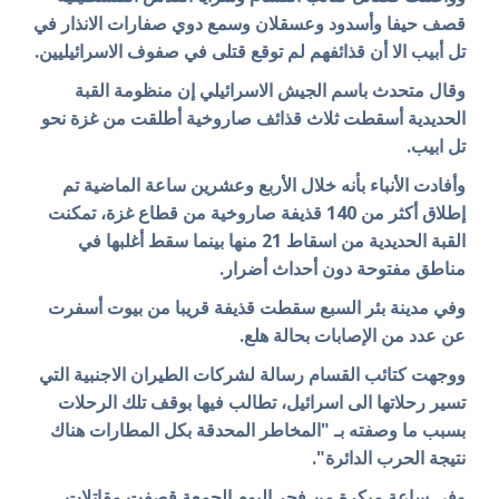
قصف حيفا وأسدود وعسقلان وسمع دوي صفارات الانذار في
تل أبيب الا أن قذائفهم لم توقع قتلى في صفوف الاسرائيليين.
وقال متحدث باسم الجيش الاسرائيلي إن منظومة القبة
الحديدية أسقطت ثلاث قذائف صاروخية أطلقت من غزة نحو
تل ابيب.
وأفادت الأنباء بأنه خلال الأربع وعشرين ساعة الماضية تم
إطلاق أكثر من 140 قذيفة صاروخية من قطاع غزة، تمكنت
القبة الحديدية من اسقاط 21 منها بينما سقط أغلبها في
مناطق مفتوحة دون أحداث أضرار.
وفي مدينة بئر السبع سقطت قذيفة قريبا من بيوت أسفرت
عن عدد من الإصابات بحالة هلع.
ووجهت كتائب القسام رسالة لشركات الطيران الاجنبية التي
تسير رحلاتها الى اسرائيل، تطالب فيها بوقف تلك الرحلات
بسبب ما وصفته بـ "المخاطر المحدقة بكل المطارات هناك
نتيجة الحرب الدائرة".
وفي ساعة مبكرة من فجر اليوم الجمعة قصفت مقاتلات