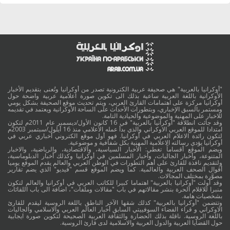
"أوكرانيا بالعربية" هي صحيفة عربية الكترونية تصدر من أوكرانيا وتُعنى بتقديم الأخبار
الأوكرانية باللغة العربية ساعية بذلك الى تكوين صورة اعلامية عربية واضحة حول
أوكرانيا مركزة على اهتمامات القارئ العربي، ويتم تحديث موقع الصحيفة بشكل يومي
ومستمر بالسبق الإخباري، وبتطورات الأحداث على الساحة الأوكرانية ويعتمد في تقديمه
للاخبار على المهنية والموضوعية والحيادية التامة.
وقد جائت انطلاقة "أوكرانيا بالعربية" في 16 كانون الأول/ديسمبر عام 2011م لتكون
امتدادا للموقع العربي الاوكراني والذي بدأ عمله الاعلامي منذ 16 أيلول/سبتمبر 2003م
لتكون رائدة الاعلام العربي في أوكرانيا. فهو أول موقع الكتروني أخباري عربي في
أوكرانيا يؤدي رسالته الاعلامية المهنية بكل شفافية و موضوعية.
ويضم الموقع أقساماً تغطي: الأخبار السياسية، والاقتصادية، والرياضية، والاخبار
المتنوعة، وأخبار الجاليات، وأخبار المسلمين في أوكرانيا وكذلك أخبار الدبلوماسية،
ولتقديم نافذة للقارئ على أهم التطورات في الوطن العربي والعالم يقدم الموقع يوميا
أقوال الصحف العربية والعالمية. كما ويضم الموقع قسم "فيديو" الذي يضم تقارير
مصوَّرة بمختلف المجالات.
وقد أولت "أوكرانيا بالعربية" اهتماما كبيرا للكاتب العربي في أوكرانيا والعالم لتكون
منبرا للاقلام الحرة بنشر مقالاتهم في باب "مقالات وملفات"، اضافة الى باب اللقائات
بشخصيات هامة.
وتتضمن "أوكرانيا بالعربية" كذلك شقها الآخر الناطق باللغة الروسية ليقدم للقارئ
الاوكراني و قراء الفضاء السوفييتي السابق أخبار العالم العربي والاسلامي والجاليات
باللغة الروسية. ناقلة بذلك الحضارة والثقافة العربية الصحيحة لتكوين صورة ايجابية
حول القضايا العربية والدول العربية والاسلامية لدى قارئ الروسية.