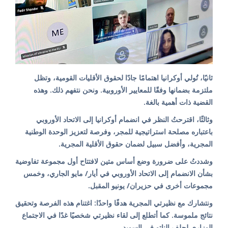
ثانيًا، تُولي أوكرانيا اهتمامًا جادًا لحقوق الأقليات القومية، وتظل
ملتزمة بضمانها وفقًا للمعايير الأوروبية. ونحن نتفهم ذلك. وهذه
القضية ذات أهمية بالغة.
وثالثًا، اقترحتُ النظر في انضمام أوكرانيا إلى الاتحاد الأوروبي
باعتباره مصلحة استراتيجية للمجر، وفرصة لتعزيز الوحدة الوطنية
المجرية، وأفضل سبيل لضمان حقوق الأقلية المجرية.
وشددتُ على ضرورة وضع أساس متين لافتتاح أول مجموعة تفاوضية
بشأن الانضمام إلى الاتحاد الأوروبي في أيار/ مايو الجاري، وخمس
مجموعات أخرى في حزيران/ يونيو المقبل.
ونتشارك مع نظيرتي المجرية هدفًا واحدًا: اغتنام هذه الفرصة وتحقيق
نتائج ملموسة. كما أتطلع إلى لقاء نظيرتي شخصيًا غدًا في الاجتماع
الوزاري لحلف الناتو في السويد.