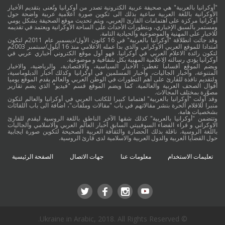
"أوكرانيا بالعربية" هي صحيفة عربية الكترونية تصدر من أوكرانيا وتُعنى بتقديم الأخبار
الأوكرانية باللغة العربية ساعية بذلك الى تكوين صورة اعلامية عربية واضحة حول
أوكرانيا مركزة على اهتمامات القارئ العربي، ويتم تحديث موقع الصحيفة بشكل يومي
ومستمر بالسبق الإخباري، وبتطورات الأحداث على الساحة الأوكرانية ويعتمد في تقديمه
للاخبار على المهنية والموضوعية والحيادية التامة.
وقد جائت انطلاقة "أوكرانيا بالعربية" في 16 كانون الأول/ديسمبر عام 2011م لتكون
امتدادا للموقع العربي الاوكراني والذي بدأ عمله الاعلامي منذ 16 أيلول/سبتمبر 2003م
لتكون رائدة الاعلام العربي في أوكرانيا. فهو أول موقع الكتروني أخباري عربي في
أوكرانيا يؤدي رسالته الاعلامية المهنية بكل شفافية و موضوعية.
ويضم الموقع أقساماً تغطي: الأخبار السياسية، والاقتصادية، والرياضية، والاخبار
المتنوعة، وأخبار الجاليات، وأخبار المسلمين في أوكرانيا وكذلك أخبار الدبلوماسية،
ولتقديم نافذة للقارئ على أهم التطورات في الوطن العربي والعالم يقدم الموقع يوميا
أقوال الصحف العربية والعالمية. كما ويضم الموقع قسم "فيديو" الذي يضم تقارير
مصوَّرة بمختلف المجالات.
وقد أولت "أوكرانيا بالعربية" اهتماما كبيرا للكاتب العربي في أوكرانيا والعالم لتكون
منبرا للاقلام الحرة بنشر مقالاتهم في باب "مقالات وملفات"، اضافة الى باب اللقائات
بشخصيات هامة.
وتتضمن "أوكرانيا بالعربية" كذلك شقها الآخر الناطق باللغة الروسية ليقدم للقارئ
الاوكراني و قراء الفضاء السوفييتي السابق أخبار العالم العربي والاسلامي والجاليات
باللغة الروسية. ناقلة بذلك الحضارة والثقافة العربية الصحيحة لتكوين صورة ايجابية
حول القضايا العربية والدول العربية والاسلامية لدى قارئ الروسية.
تعليمات الاستخدام
معلومات عنا
جهات الاتصال
الصفحة الرئيسية
© Ukraine in Arabic, 2018. All Rights Reserved.