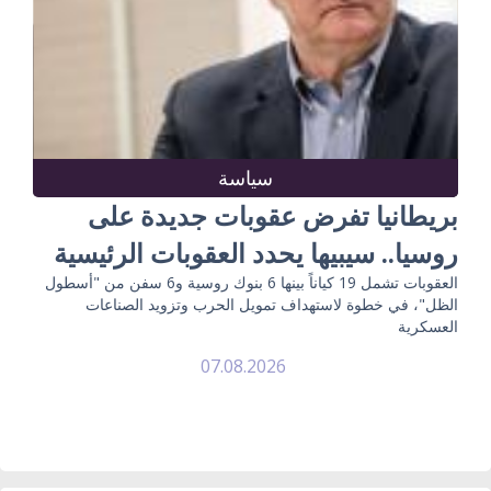
سياسة
بريطانيا تفرض عقوبات جديدة على
روسيا.. سيبيها يحدد العقوبات الرئيسية
العقوبات تشمل 19 كياناً بينها 6 بنوك روسية و6 سفن من "أسطول
الظل"، في خطوة لاستهداف تمويل الحرب وتزويد الصناعات
العسكرية
07.08.2026