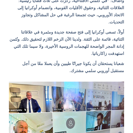
وأضاف: "في كلمتي الافتتاحية، ركزتُ على ثلاث قضايا رئيسية:
العلاقات الثنائية، وحقوق الأقليات القومية، وانضمام أوكرانيا إلى
الاتحاد الأوروبي، حيث تجمعنا الرغبة في حل المشاكل وتجاوز
التحديات.
أولاً، تسعى أوكرانيا إلى فتح صفحة جديدة ومثمرة في علاقاتنا
الثنائية، قائمة على الثقة. ولدينا الآن الزخم اللازم لتحقيق ذلك. ونُثمن
إدانة المجر الواضحة للهجمات الروسية الأخيرة، ولا سيما تلك التي
استهدفت زاكارباتيا.
شعبانا يستحقان أن يكونا جيرانًا طيبين وأن يعملا معًا من أجل
مستقبل أوروبي سلمي مشترك.