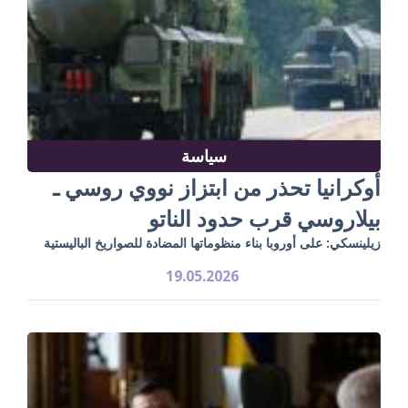
سياسة
أوكرانيا تحذر من ابتزاز نووي روسي ـ
بيلاروسي قرب حدود الناتو
زيلينسكي: على أوروبا بناء منظوماتها المضادة للصواريخ الباليستية
19.05.2026