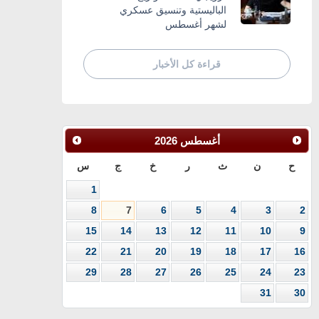
الباليستية وتنسيق عسكري
لشهر أغسطس
قراءة كل الأخبار
أغسطس
2026
ح
ن
ث
ر
خ
ج
س
1
8
7
6
5
4
3
2
15
14
13
12
11
10
9
22
21
20
19
18
17
16
29
28
27
26
25
24
23
31
30