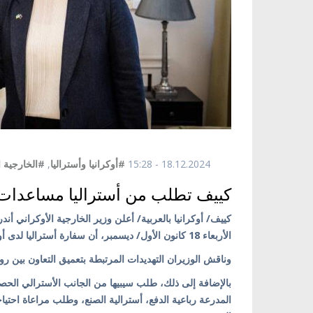
18.12.2024 - 15:28
#أوكرانيا وأستراليا
,
#الخارجية ا
كييف تطلب من أستراليا مساعدات
كييف/ أوكرانيا بالعربية/ أعلن وزير الخارجية الأوكراني أند
الأربعاء 18 كانون الأول/ ديسمبر، أن سفارة أستراليا لدى أوكرانيا ستستأنف عملها في أوكرانيا في بداية كانون الثاني/ يناير القادم.
وناقش الوزيران التهديدات المرتبطة بتعميق التعاون بين روسي
بالإضافة إلى ذلك، طلب سيبيها من الجانب الأسترالي ا
المدرعة رباعية الدفع، أسترالية الصنع، وطلب مراعاة احتي