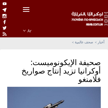
أخبار
صحف عالمية
صحيفة الإيكونوميست:
أوكرانيا تزيد إنتاج صواريخ
فلامنغو