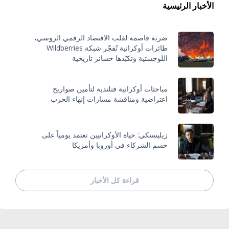
الأخبار الرئيسية
ضربة قاصمة لقلب الاقتصاد الرقمي الروسي،
طائرات أوكرانية تُفجّر شبكة Wildberries
اللوجستية وتكبّدها خسائر تاريخية
مباحثات أوكرانية فنلندية لتأمين صواريخ
اعتراضية ومناقشة مسارات إنهاء الحرب
زيلينسكي: حياة الأوكرانيين تعتمد يومياً على
حسم الشركاء في أوروبا وأمريكا
قراءة كل الأخبار