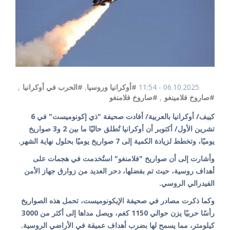
06.10.2025 - 11:54
#أوكرانيا وروسيا
,
#الحرب في أوكرانيا
,
#صاروخ فلامينغو
,
#صاروخ فلامنغو
كييف/ أوكرانيا بالعربية/ أفادت صحيفة "ذي إكونوميست" في 6
تشرين الأول/ أكتوبر أن أوكرانيا تُطلق حاليًا ما بين 2 و3 صواريخ
يوميًا، وتخطط لزيادة الكمية إلى 7 صواريخ يوميًا بحلول نهاية الشهر.
وأشارت إلى أن صواريخ "فلامنغو" استُخدمت في هجمات على
أهداف روسية، حيث تم بفضلها، دحر العديد من زوارق جهاز الأمن
الفيدرالي الروسي.
وكما ذكرت مصادر في صحيفة الإيكونوميست، تحمل هذه الصواريخ
رأسًا حربيًا يزن حوالي 1150 كغم، ويصل مداها إلى أكثر من 3000
كيلومتر، مما يسمح لها بضرب أهداف عميقة في الأراضي الروسية.