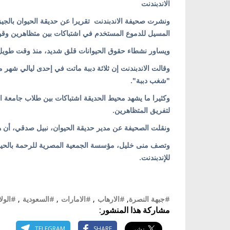
الاندبندنت
ونشرت صحيفة الاندبندنت تقريرا عن حديقة الحيوان بالجيز
المسيل للدموع المستخدم في اشتباكات بين متظاهرين وقو
ويساور نشطاء حقوق الحيوانات قلق شديد، منذ وقت طويل، بشأن الحديقة التي أن
وقالت الاندبندنت إن ثلاثة دببة ماتت في إحدى ليالي شهر م
"شغب دببة".
وكثيرا ما يشهد محيط الحديقة اشتباكات بين طلاب جامعة ال
لتفريق المتظاهرين.
ونقلت الصحيفة عن مدير حديقة الحيوان، نبيل صدقي، أن هذا
وتصف منى خليل، مؤسسة الجمعية المصرية للرحمة بالحيوان
للإندبندنت.
#جبهة النصرة
,
#الارهاب
,
#الامارات
,
#السعودية
,
#الولا
مشاركة هذا المنشور:
TELEGRAM
SHARE