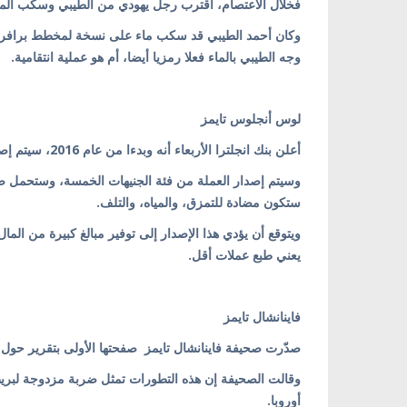
فخلال الاعتصام، اقترب رجل يهودي من الطيبي وسكب ال
وكان أحمد الطيبي قد سكب ماء على نسخة لمخطط برافر ب
وجه الطيبي بالماء فعلا رمزيا أيضا، أم هو عملية انتقامية.
لوس أنجلوس تايمز
أعلن بنك انجلترا الأربعاء أنه وبدءا من عام 2016، سيتم إصدار عملة بلاستيكية بدلا من العملة الورقية المستخدمة حاليا.
وسيتم إصدار العملة من فئة الجنيهات الخمسة، وستحمل صو
ستكون مضادة للتمزق، والمياه، والتلف.
ويتوقع أن يؤدي هذا الإصدار إلى توفير مبالغ كبيرة من الما
يعني طبع عملات أقل.
فاينانشال تايمز
صدّرت صحيفة فاينانشال تايمز صفحتها الأولى بتقرير حول فشل المفاوضات الخاصة 
وقالت الصحيفة إن هذه التطورات تمثل ضربة مزدوجة لبريط
أوروبا.