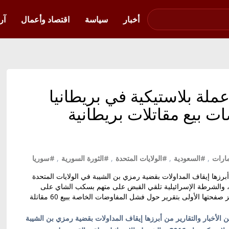
صوت فلسطين في
أوكرانيا
أخبار
سياسة
اقتصاد وأعمال
آر
لة بلاستيكية في بريطانيا
فاوضات بيع مقاتلات بريطانية
مارات
,
#السعودية
,
#الولايات المتحدة
,
#الثورة السورية
,
#سوريا
برزها إيقاف المداولات بقضية رمزي بن الشيبة في الولايات المتحدة
لأمريكية، وبريطانيا تعلن إصدار عملة بلاستيكية عام 2016، والشرطة الإسرائيلية تلقي القبض على متهم بسكب الشاي على
النائب العربي أحمد الطيبي. وصدّرت صحيفة فاينانشال تايمز صفحتها الأولى بتقرير حول فشل المفاوضات الخاصة ببيع 60 مقاتلة
الأخبار والتقارير من أبرزها إيقاف المداولات بقضية رمزي بن الشيبة