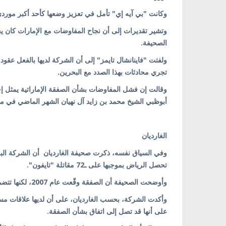
وكانت "بي آيه إي" تأمل في تعزيز وضعها كأحد أكبر موردي
الصحيفة.
ولفتت "فاينانشال تايمز" إلى أن الشركة لديها بالفعل عقود 
تجري محادثات بهذا الصدد مع البحرين.
وقالت إن فشل المفاوضات بشأن الصفقة الإماراتية يمثل إحرا
أبوظبي الشيخ محمد بن زايد آل نهيان الشهر الماضي في محاول
الغارديان
وفي السياق نفسه، ذكرت صحيفة الغارديان أن الشركة البر
تحصل الرياض بموجبها على ـ72 مقاتلة "تايفون".
وأوضحت الصحيفة أن الصفقة وقّعت عام 2007، لكنها تتضمن بنودا لإعادة التفاوض مع تغير الظروف الاقتصادية.
وأكدت الشركة، بحسب الغارديان، على أن لديها علاقات مس
على أنها قد تصل إلى اتفاق بشأن الصفقة.