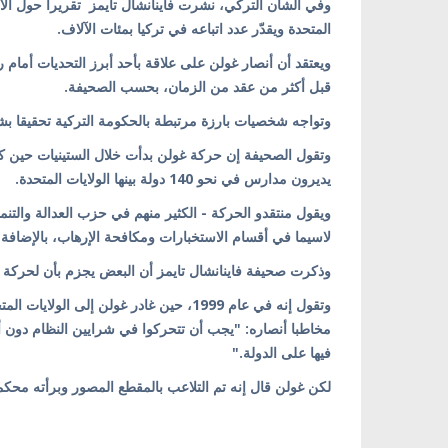
وفي الشأن التركي، نشرت فاينانشال تايمز تقريرا حول الأك
المتحدة ويقدّر عدد اتباعه في تركيا بمئات الآلاف.
ويعتقد أن أنصار غولن على علاقة بأحد أبرز التحديات أما
قبل أكثر من عقد من الزمان، بحسب الصحيفة.
وتواجه شخصيات بارزة مرتبطة بالحكومة التركية تحقيقا بشأن 
وتقول الصحيفة إن حركة غولن بدأت خلال الستينيات حين ك
يديرون مدارس في نحو 140 دولة بينها الولايات المتحدة.
ويقول منتقدو الحركة - الكثير منهم في حزب العدالة والتن
لاسيما في أقسام الاستخبارات ومكافحة الإرهاب، بالإضافة إ
وذكرت صحيفة فاينانشال تايمز أن البعض يجزم بأن لحركة 
وتقول إنه في عام 1999، حين غادر غولن إل
مخاطبا أنصاره: "يجب أن تتحركوا في شرايين النظام دون أ
فيها على الدولة."
لكن غولن قال إنه تم التلاعب بالمقطع المصور وبرأته م