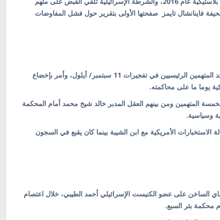
في الولايات المتحدة الأمريكية، وبريطانيا تعلن إصدار عملة بلاستيكية عام 2016، والشرطة الإسرائيلية تلقي القبض على متهم
يفة فاينانشال تايمز صفحتها الأولى بتقرير حول فشل المفاوضات
أوقف قاض عسكري المداولات بقضية رمزي بن الشيبة، أحد المتهمين الرئيسيين في تفجيرات 11 سبتمبر/ أيلول، وأمر بإخضاع
ية يوما ما على محاكمته.
خمسة المتهمين ومن بينهم العقل المدبر خالد شيخ محمد أمام المحكمة
ة وسياسية.
ة الاستخبارات الأمريكية مع ابن الشيبة بينما كان يقبع في السجون
اي الساخن على عضو الكنيست الإسرائيلي أحمد الطيبي، خلال اعتصام
 محكمة بئر السبع.