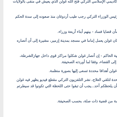
اديمي الإسلامي التركي فتح الله غولن الذي يعيش في منفى بالولايات
م رئيس الوزراء التركي رجب طيب أردوغان منذ صعوده إلى سدة الحكم
قضايا فساد - بينهم أبناء أربعة وزراء.
ان غولن يعمل إماما في مسجد بمدينة إزمير، مشيرة إلى أن أنصاره
مية الحاكم - إن أنصار غولن شكلوا مراكز قوى داخل جهازالشرطة،
لى القضاء، وفقا لما أوردته الصحيفة.
غولن أهدافا محددة تسعى إليها بصورة منظمة.
ى الولايات المتحدة لتلقي العلاج، نشر التلفزيون التركي مقطع فيديو يظهر فيه غولن
ن يلحظكم أحد...يجب أن تبقوا حتى اللحظة التي تكونوا قد سيطرتم
حكمة من قضية ذات صلة، بحسب الصحيفة.