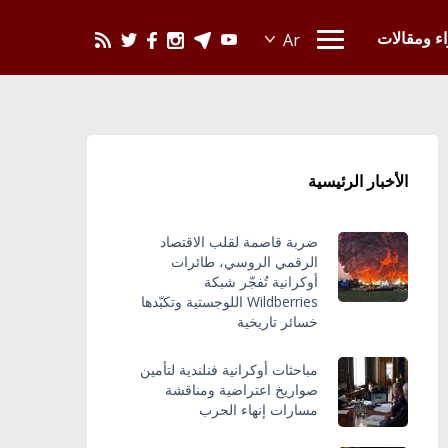
يحدث في العالم
اء ومقالات
الأخبار الرئيسية
ضربة قاصمة لقلب الاقتصاد
الرقمي الروسي، طائرات
أوكرانية تُفجّر شبكة
Wildberries اللوجستية وتكبّدها
خسائر تاريخية
مباحثات أوكرانية فنلندية لتأمين
صواريخ اعتراضية ومناقشة
مسارات إنهاء الحرب