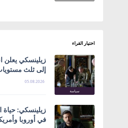
اختيار القراء
زيلينسكي يعلن ا
إلى ثلث مستويات
05.08.2026
سياسة
زيلينسكي: حياة ا
في أوروبا وأمريك