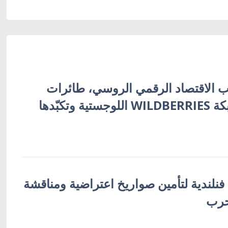
 الاقتصاد الرقمي الروسي، طائرات
أوكرانية تُفجّر شبكة WILDBERRIES اللوجستية وتكبّدها
 فنلندية لتأمين صواريخ اعتراضية ومناقشة
حرب