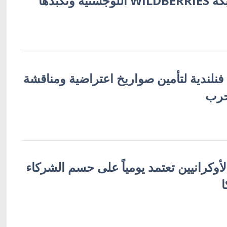
أوكرانية تُفجّر شبكة WILDBERRIES اللوجستية وتكبّدها
 فنلندية لتأمين صواريخ اعتراضية ومناقشة
حرب
لأوكرانيين تعتمد يومياً على حسم الشركاء
ا