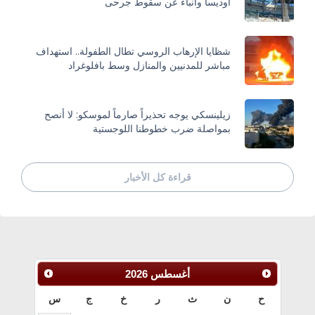
أوديسا وأنباء عن سقوط جرحى
شظايا الإرهاب الروسي تطال الطفولة.. استهداف
مباشر للمدنيين والمنازل وسط بافلوغراد
زيلينسكي يوجه تحذيراً صارماً لموسكو: لا أنصح
بمواصلة ضرب خطوطنا اللوجستية
قراءة كل الأخبار
أغسطس
2026
ح
ن
ث
ر
خ
ج
س