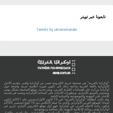
تابعونا عبر تويتر
Tweets by ukraineinarabi
"أوكرانيا بالعربية" هي صحيفة عربية الكترونية تصدر من أوكرانيا وتُعنى بتقديم الأخبار
الأوكرانية باللغة العربية ساعية بذلك الى تكوين صورة اعلامية عربية واضحة حول
أوكرانيا مركزة على اهتمامات القارئ العربي، ويتم تحديث موقع الصحيفة بشكل يومي
ومستمر بالسبق الإخباري، وبتطورات الأحداث على الساحة الأوكرانية ويعتمد في تقديمه
للاخبار على المهنية والموضوعية والحيادية التامة.
وقد جائت انطلاقة "أوكرانيا بالعربية" في 16 كانون الأول/ديسمبر عام 2011م لتكون
امتدادا للموقع العربي الاوكراني والذي بدأ عمله الاعلامي منذ 16 أيلول/سبتمبر 2003م
لتكون رائدة الاعلام العربي في أوكرانيا. فهو أول موقع الكتروني أخباري عربي في
أوكرانيا يؤدي رسالته الاعلامية المهنية بكل شفافية و موضوعية.
ويضم الموقع أقساماً تغطي: الأخبار السياسية، والاقتصادية، والرياضية، والاخبار