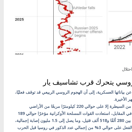
حتلال
 عن بياناتها العسكرية، إلى أن الهجوم الروسي الربيعي قد توقف فعليًا،
هر الأخيرة.
ووفقًا للإيكونوميست، لم تتمكن روسيا منذ بداية عام 2026 من السيطرة إلا على حوالي 220 كيلومترًا مربعًا من الأراضي
الأوكرانية، أي ما يعادل 0.04% تقريبًا من مساحة أوكرانيا. في المقابل، استعادت القوات المسلحة الأوكرانية مؤخرًا حوالي 189
كيلومترًا مربعًا. وتقدر المجلة أيضًا خسائر روسيا بما يتراوح بين 280 ألفًا و518 ألف قتيل، وما يصل إلى 1.5 مليون إصابة إجمالية،
بما في ذلك الجرحى. ويقدر المحللون أن الحرب قد أثرت بالفعل على حوالي 3% من إجمالي عدد الذكور في روسيا قبل الحرب