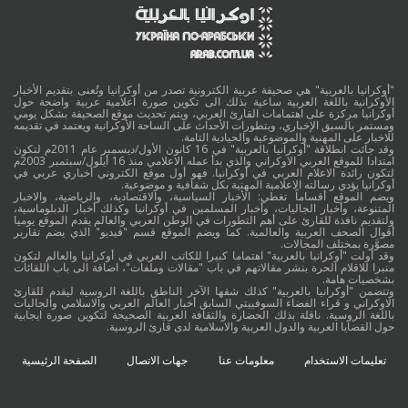
"أوكرانيا بالعربية" هي صحيفة عربية الكترونية تصدر من أوكرانيا وتُعنى بتقديم الأخبار
الأوكرانية باللغة العربية ساعية بذلك الى تكوين صورة اعلامية عربية واضحة حول
أوكرانيا مركزة على اهتمامات القارئ العربي، ويتم تحديث موقع الصحيفة بشكل يومي
ومستمر بالسبق الإخباري، وبتطورات الأحداث على الساحة الأوكرانية ويعتمد في تقديمه
للاخبار على المهنية والموضوعية والحيادية التامة.
وقد جائت انطلاقة "أوكرانيا بالعربية" في 16 كانون الأول/ديسمبر عام 2011م لتكون
امتدادا للموقع العربي الاوكراني والذي بدأ عمله الاعلامي منذ 16 أيلول/سبتمبر 2003م
لتكون رائدة الاعلام العربي في أوكرانيا. فهو أول موقع الكتروني أخباري عربي في
أوكرانيا يؤدي رسالته الاعلامية المهنية بكل شفافية و موضوعية.
ويضم الموقع أقساماً تغطي: الأخبار السياسية، والاقتصادية، والرياضية، والاخبار
المتنوعة، وأخبار الجاليات، وأخبار المسلمين في أوكرانيا وكذلك أخبار الدبلوماسية،
ولتقديم نافذة للقارئ على أهم التطورات في الوطن العربي والعالم يقدم الموقع يوميا
أقوال الصحف العربية والعالمية. كما ويضم الموقع قسم "فيديو" الذي يضم تقارير
مصوَّرة بمختلف المجالات.
وقد أولت "أوكرانيا بالعربية" اهتماما كبيرا للكاتب العربي في أوكرانيا والعالم لتكون
منبرا للاقلام الحرة بنشر مقالاتهم في باب "مقالات وملفات"، اضافة الى باب اللقائات
بشخصيات هامة.
وتتضمن "أوكرانيا بالعربية" كذلك شقها الآخر الناطق باللغة الروسية ليقدم للقارئ
الاوكراني و قراء الفضاء السوفييتي السابق أخبار العالم العربي والاسلامي والجاليات
باللغة الروسية. ناقلة بذلك الحضارة والثقافة العربية الصحيحة لتكوين صورة ايجابية
حول القضايا العربية والدول العربية والاسلامية لدى قارئ الروسية.
تعليمات الاستخدام
معلومات عنا
جهات الاتصال
الصفحة الرئيسية