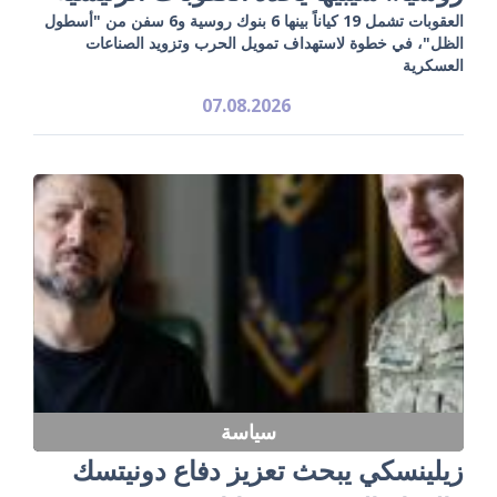
العقوبات تشمل 19 كياناً بينها 6 بنوك روسية و6 سفن من "أسطول
الظل"، في خطوة لاستهداف تمويل الحرب وتزويد الصناعات
العسكرية
07.08.2026
سياسة
زيلينسكي يبحث تعزيز دفاع دونيتسك