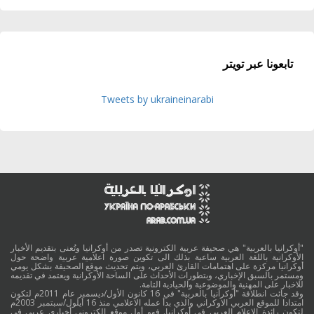
تابعونا عبر تويتر
Tweets by ukraineinarabi
"أوكرانيا بالعربية" هي صحيفة عربية الكترونية تصدر من أوكرانيا وتُعنى بتقديم الأخبار
الأوكرانية باللغة العربية ساعية بذلك الى تكوين صورة اعلامية عربية واضحة حول
أوكرانيا مركزة على اهتمامات القارئ العربي، ويتم تحديث موقع الصحيفة بشكل يومي
ومستمر بالسبق الإخباري، وبتطورات الأحداث على الساحة الأوكرانية ويعتمد في تقديمه
للاخبار على المهنية والموضوعية والحيادية التامة.
وقد جائت انطلاقة "أوكرانيا بالعربية" في 16 كانون الأول/ديسمبر عام 2011م لتكون
امتدادا للموقع العربي الاوكراني والذي بدأ عمله الاعلامي منذ 16 أيلول/سبتمبر 2003م
لتكون رائدة الاعلام العربي في أوكرانيا. فهو أول موقع الكتروني أخباري عربي في