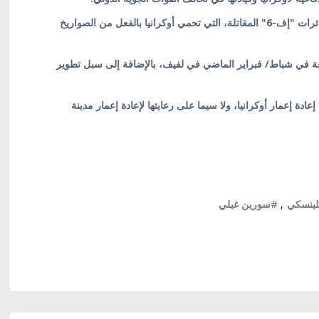
وأضاف: "نحن ممتنون للدنمارك على الدفعة الأولى من طائرات "إف-6" المقاتلة، التي تحمي أوكرانيا بالفعل من الصواريخ
لموقعة في شباط/ فبراير الماضي في لفيف، بالإضافة إلى سبل تطوير
ة إعمار أوكرانيا، ولا سيما على رعايتها لإعادة إعمار مدينة
لينسكي
,
#سورين غيلي