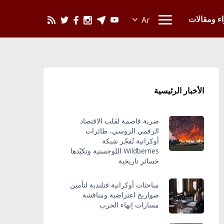
يحدث في العالم
اء ومقالات
الأخبار الرئيسية
ضربة قاصمة لقلب الاقتصاد
الرقمي الروسي، طائرات
أوكرانية تُفجّر شبكة
Wildberries اللوجستية وتكبّدها
خسائر تاريخية
مباحثات أوكرانية فنلندية لتأمين
صواريخ اعتراضية ومناقشة
مسارات إنهاء الحرب