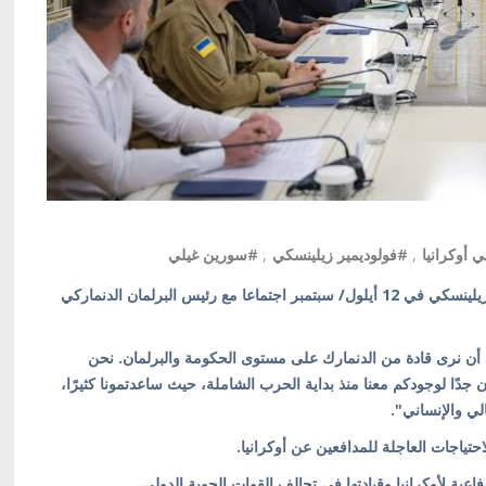
 أوكرانيا
,
#فولوديمير زيلينسكي
,
#سورين غيلي
كييف/ أوكرانيا بالعربية/ عقد الرئيس الأوكراني فولوديمير زيلينسكي في 12 أيلول/ سبتمبر اجتماعا مع رئيس البرلمان الدنماركي
ا أن نرى قادة من الدنمارك على مستوى الحكومة والبرلمان. نحن
ن جدًا لوجودكم معنا منذ بداية الحرب الشاملة، حيث ساعدتمونا كثيرًا،
ي والإنساني".
ياجات العاجلة للمدافعين عن أوكرانيا.
عية لأوكرانيا وقيادتها في تحالف القوات الجوية الدولي.