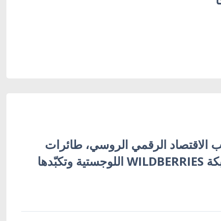
 الاقتصاد الرقمي الروسي، طائرات
أوكرانية تُفجّر شبكة WILDBERRIES اللوجستية وتكبّدها