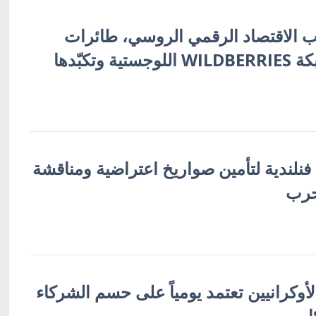
 الاقتصاد الرقمي الروسي، طائرات
أوكرانية تُفجّر شبكة WILDBERRIES اللوجستية وتكبّدها
 فنلندية لتأمين صواريخ اعتراضية ومناقشة
حرب
لأوكرانيين تعتمد يومياً على حسم الشركاء
ا