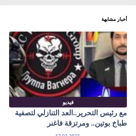
أخبار مشابهة
فيديو
مع رئيس التحرير..العد التنازلي لتصفية
طباخ بوتين.. ومرتزقة فاغنر
17.02.2023