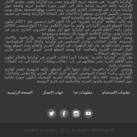
"أوكرانيا بالعربية" هي صحيفة عربية الكترونية تصدر من أوكرانيا وتُعنى بتقديم الأخبار
الأوكرانية باللغة العربية ساعية بذلك الى تكوين صورة اعلامية عربية واضحة حول
أوكرانيا مركزة على اهتمامات القارئ العربي، ويتم تحديث موقع الصحيفة بشكل يومي
ومستمر بالسبق الإخباري، وبتطورات الأحداث على الساحة الأوكرانية ويعتمد في تقديمه
للاخبار على المهنية والموضوعية والحيادية التامة.
وقد جائت انطلاقة "أوكرانيا بالعربية" في 16 كانون الأول/ديسمبر عام 2011م لتكون
امتدادا للموقع العربي الاوكراني والذي بدأ عمله الاعلامي منذ 16 أيلول/سبتمبر 2003م
لتكون رائدة الاعلام العربي في أوكرانيا. فهو أول موقع الكتروني أخباري عربي في
أوكرانيا يؤدي رسالته الاعلامية المهنية بكل شفافية و موضوعية.
ويضم الموقع أقساماً تغطي: الأخبار السياسية، والاقتصادية، والرياضية، والاخبار
المتنوعة، وأخبار الجاليات، وأخبار المسلمين في أوكرانيا وكذلك أخبار الدبلوماسية،
ولتقديم نافذة للقارئ على أهم التطورات في الوطن العربي والعالم يقدم الموقع يوميا
أقوال الصحف العربية والعالمية. كما ويضم الموقع قسم "فيديو" الذي يضم تقارير
مصوَّرة بمختلف المجالات.
وقد أولت "أوكرانيا بالعربية" اهتماما كبيرا للكاتب العربي في أوكرانيا والعالم لتكون
منبرا للاقلام الحرة بنشر مقالاتهم في باب "مقالات وملفات"، اضافة الى باب اللقائات
بشخصيات هامة.
وتتضمن "أوكرانيا بالعربية" كذلك شقها الآخر الناطق باللغة الروسية ليقدم للقارئ
الاوكراني و قراء الفضاء السوفييتي السابق أخبار العالم العربي والاسلامي والجاليات
باللغة الروسية. ناقلة بذلك الحضارة والثقافة العربية الصحيحة لتكوين صورة ايجابية
حول القضايا العربية والدول العربية والاسلامية لدى قارئ الروسية.
تعليمات الاستخدام
معلومات عنا
جهات الاتصال
الصفحة الرئيسية
© Ukraine in Arabic, 2018. All Rights Reserved.